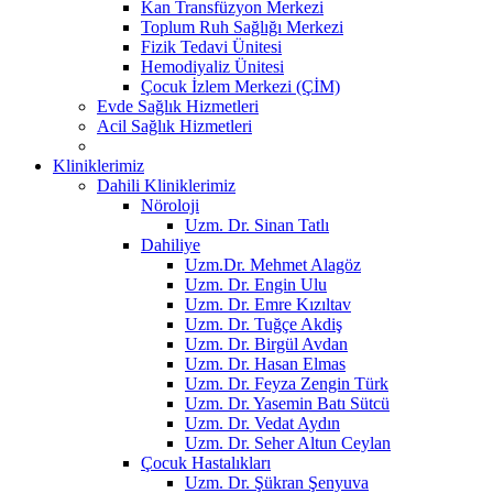
Kan Transfüzyon Merkezi
Toplum Ruh Sağlığı Merkezi
Fizik Tedavi Ünitesi
Hemodiyaliz Ünitesi
Çocuk İzlem Merkezi (ÇİM)
Evde Sağlık Hizmetleri
Acil Sağlık Hizmetleri
Kliniklerimiz
Dahili Kliniklerimiz
Nöroloji
Uzm. Dr. Sinan Tatlı
Dahiliye
Uzm.Dr. Mehmet Alagöz
Uzm. Dr. Engin Ulu
Uzm. Dr. Emre Kızıltav
Uzm. Dr. Tuğçe Akdiş
Uzm. Dr. Birgül Avdan
Uzm. Dr. Hasan Elmas
Uzm. Dr. Feyza Zengin Türk
Uzm. Dr. Yasemin Batı Sütcü
Uzm. Dr. Vedat Aydın
Uzm. Dr. Seher Altun Ceylan
Çocuk Hastalıkları
Uzm. Dr. Şükran Şenyuva