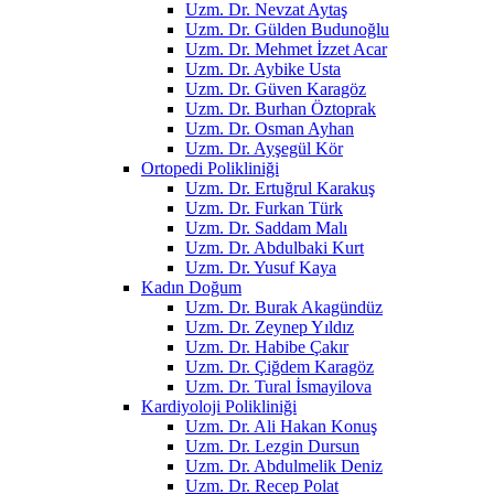
Uzm. Dr. Nevzat Aytaş
Uzm. Dr. Gülden Budunoğlu
Uzm. Dr. Mehmet İzzet Acar
Uzm. Dr. Aybike Usta
Uzm. Dr. Güven Karagöz
Uzm. Dr. Burhan Öztoprak
Uzm. Dr. Osman Ayhan
Uzm. Dr. Ayşegül Kör
Ortopedi Polikliniği
Uzm. Dr. Ertuğrul Karakuş
Uzm. Dr. Furkan Türk
Uzm. Dr. Saddam Malı
Uzm. Dr. Abdulbaki Kurt
Uzm. Dr. Yusuf Kaya
Kadın Doğum
Uzm. Dr. Burak Akagündüz
Uzm. Dr. Zeynep Yıldız
Uzm. Dr. Habibe Çakır
Uzm. Dr. Çiğdem Karagöz
Uzm. Dr. Tural İsmayilova
Kardiyoloji Polikliniği
Uzm. Dr. Ali Hakan Konuş
Uzm. Dr. Lezgin Dursun
Uzm. Dr. Abdulmelik Deniz
Uzm. Dr. Recep Polat