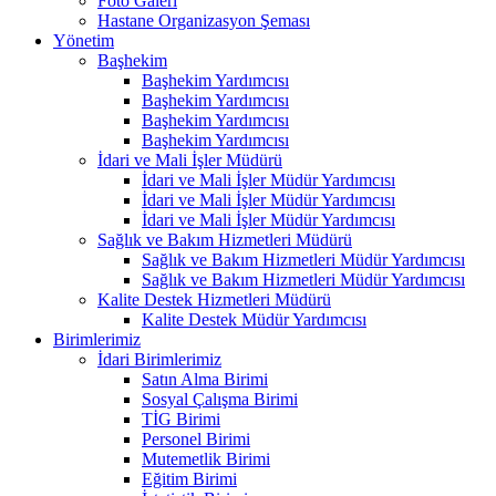
Foto Galeri
Hastane Organizasyon Şeması
Yönetim
Başhekim
Başhekim Yardımcısı
Başhekim Yardımcısı
Başhekim Yardımcısı
Başhekim Yardımcısı
İdari ve Mali İşler Müdürü
İdari ve Mali İşler Müdür Yardımcısı
İdari ve Mali İşler Müdür Yardımcısı
İdari ve Mali İşler Müdür Yardımcısı
Sağlık ve Bakım Hizmetleri Müdürü
Sağlık ve Bakım Hizmetleri Müdür Yardımcısı
Sağlık ve Bakım Hizmetleri Müdür Yardımcısı
Kalite Destek Hizmetleri Müdürü
Kalite Destek Müdür Yardımcısı
Birimlerimiz
İdari Birimlerimiz
Satın Alma Birimi
Sosyal Çalışma Birimi
TİG Birimi
Personel Birimi
Mutemetlik Birimi
Eğitim Birimi