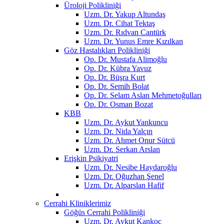
Üroloji Polikliniği
Uzm. Dr. Yakup Altundaş
Uzm. Dr. Cihat Tektaş
Uzm. Dr. Rıdvan Cantürk
Uzm. Dr. Yunus Emre Kızılkan
Göz Hastalıkları Polikliniği
Op. Dr. Mustafa Alimoğlu
Op. Dr. Kübra Yavuz
Op. Dr. Büşra Kurt
Op. Dr. Semih Bolat
Op. Dr. Selam Aslan Mehmetoğulları
Op. Dr. Osman Bozat
KBB
Uzm. Dr. Aykut Yankuncu
Uzm. Dr. Nida Yalçın
Uzm. Dr. Ahmet Onur Sütcü
Uzm. Dr. Serkan Arslan
Erişkin Psikiyatri
Uzm. Dr. Nesibe Haydaroğlu
Uzm. Dr. Oğuzhan Şenel
Uzm. Dr. Alparslan Hafif
Cerrahi Kliniklerimiz
Göğüs Cerrahi Polikliniği
Uzm. Dr. Aykut Kankoç