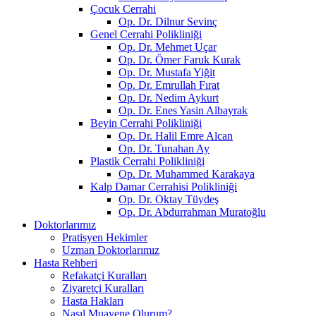
Çocuk Cerrahi
Op. Dr. Dilnur Sevinç
Genel Cerrahi Polikliniği
Op. Dr. Mehmet Uçar
Op. Dr. Ömer Faruk Kurak
Op. Dr. Mustafa Yiğit
Op. Dr. Emrullah Fırat
Op. Dr. Nedim Aykurt
Op. Dr. Enes Yasin Albayrak
Beyin Cerrahi Polikliniği
Op. Dr. Halil Emre Alcan
Op. Dr. Tunahan Ay
Plastik Cerrahi Polikliniği
Op. Dr. Muhammed Karakaya
Kalp Damar Cerrahisi Polikliniği
Op. Dr. Oktay Tüydeş
Op. Dr. Abdurrahman Muratoğlu
Doktorlarımız
Pratisyen Hekimler
Uzman Doktorlarımız
Hasta Rehberi
Refakatçi Kuralları
Ziyaretçi Kuralları
Hasta Hakları
Nasıl Muayene Olurum?