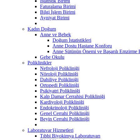
İstatistik Birimi
Faturalama Birimi
Bilgi İşlem Birimi
Ayniyat Birimi
Kadın Doğum
Anne ve Bebek
Doğum İstatistikleri
Anne Dostu Hastane Konforu
Anne Sütünün Önemi ve Başarılı Emzirme E
Gebe Okulu
Poliklinikler
Nefroloji Polikliniği
Nöroloji Polikliniği
Dahiliye Polikliniği
Ortopedi Polikliniği
Psikiyatri Polikliniği
Kalp Damar Cerrahisi Polikliniği
Kardiyoloji Polikliniği
Endokrinoloji Polikliniği
Genel Cerrahi Polikliniği
Beyin Cerrahi Polikliniği
Laboratuvar Hizmetleri
Tıbbi Biyokimya Laboratuvarı