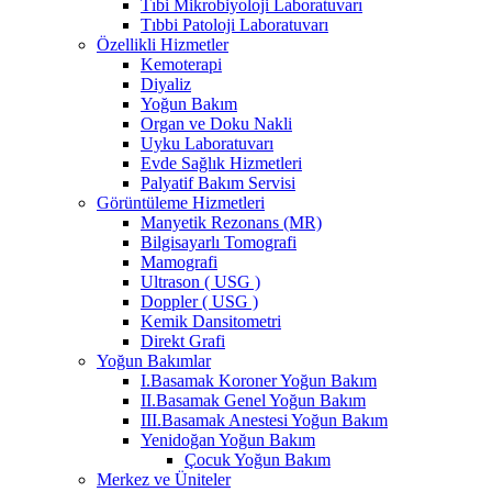
Tıbi Mikrobiyoloji Laboratuvarı
Tıbbi Patoloji Laboratuvarı
Özellikli Hizmetler
Kemoterapi
Diyaliz
Yoğun Bakım
Organ ve Doku Nakli
Uyku Laboratuvarı
Evde Sağlık Hizmetleri
Palyatif Bakım Servisi
Görüntüleme Hizmetleri
Manyetik Rezonans (MR)
Bilgisayarlı Tomografi
Mamografi
Ultrason ( USG )
Doppler ( USG )
Kemik Dansitometri
Direkt Grafi
Yoğun Bakımlar
I.Basamak Koroner Yoğun Bakım
II.Basamak Genel Yoğun Bakım
III.Basamak Anestesi Yoğun Bakım
Yenidoğan Yoğun Bakım
Çocuk Yoğun Bakım
Merkez ve Üniteler