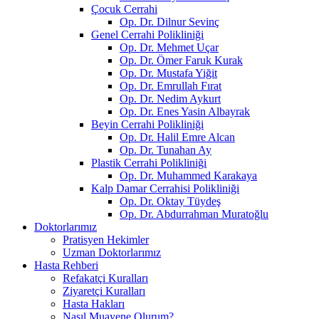
Çocuk Cerrahi
Op. Dr. Dilnur Sevinç
Genel Cerrahi Polikliniği
Op. Dr. Mehmet Uçar
Op. Dr. Ömer Faruk Kurak
Op. Dr. Mustafa Yiğit
Op. Dr. Emrullah Fırat
Op. Dr. Nedim Aykurt
Op. Dr. Enes Yasin Albayrak
Beyin Cerrahi Polikliniği
Op. Dr. Halil Emre Alcan
Op. Dr. Tunahan Ay
Plastik Cerrahi Polikliniği
Op. Dr. Muhammed Karakaya
Kalp Damar Cerrahisi Polikliniği
Op. Dr. Oktay Tüydeş
Op. Dr. Abdurrahman Muratoğlu
Doktorlarımız
Pratisyen Hekimler
Uzman Doktorlarımız
Hasta Rehberi
Refakatçi Kuralları
Ziyaretçi Kuralları
Hasta Hakları
Nasıl Muayene Olurum?