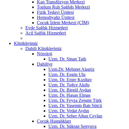
Kan Transfüzyon Merkezi
Toplum Ruh Sağlığı Merkezi
Fizik Tedavi Ünitesi
Hemodiyaliz Ünitesi
Çocuk İzlem Merkezi (ÇİM)
Evde Sağlık Hizmetleri
Acil Sağlık Hizmetleri
Kliniklerimiz
Dahili Kliniklerimiz
Nöroloji
Uzm. Dr. Sinan Tatlı
Dahiliye
Uzm.Dr. Mehmet Alagöz
Uzm. Dr. Engin Ulu
Uzm. Dr. Emre Kızıltav
Uzm. Dr. Tuğçe Akdiş
Uzm. Dr. Birgül Avdan
Uzm. Dr. Hasan Elmas
Uzm. Dr. Feyza Zengin Türk
Uzm. Dr. Yasemin Batı Sütcü
Uzm. Dr. Vedat Aydın
Uzm. Dr. Seher Altun Ceylan
Çocuk Hastalıkları
Uzm. Dr. Şükran Şenyuva