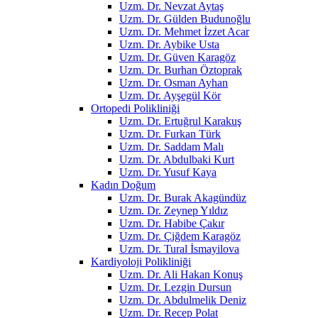
Uzm. Dr. Nevzat Aytaş
Uzm. Dr. Gülden Budunoğlu
Uzm. Dr. Mehmet İzzet Acar
Uzm. Dr. Aybike Usta
Uzm. Dr. Güven Karagöz
Uzm. Dr. Burhan Öztoprak
Uzm. Dr. Osman Ayhan
Uzm. Dr. Ayşegül Kör
Ortopedi Polikliniği
Uzm. Dr. Ertuğrul Karakuş
Uzm. Dr. Furkan Türk
Uzm. Dr. Saddam Malı
Uzm. Dr. Abdulbaki Kurt
Uzm. Dr. Yusuf Kaya
Kadın Doğum
Uzm. Dr. Burak Akagündüz
Uzm. Dr. Zeynep Yıldız
Uzm. Dr. Habibe Çakır
Uzm. Dr. Çiğdem Karagöz
Uzm. Dr. Tural İsmayilova
Kardiyoloji Polikliniği
Uzm. Dr. Ali Hakan Konuş
Uzm. Dr. Lezgin Dursun
Uzm. Dr. Abdulmelik Deniz
Uzm. Dr. Recep Polat