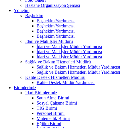
Foto Galeri
Hastane Organizasyon Şeması
Yönetim
Başhekim
Başhekim Yardımcısı
Başhekim Yardımcısı
Başhekim Yardımcısı
Başhekim Yardımcısı
İdari ve Mali İşler Müdürü
İdari ve Mali İşler Müdür Yardımcısı
İdari ve Mali İşler Müdür Yardımcısı
İdari ve Mali İşler Müdür Yardımcısı
Sağlık ve Bakım Hizmetleri Müdürü
Sağlık ve Bakım Hizmetleri Müdür Yardımcısı
Sağlık ve Bakım Hizmetleri Müdür Yardımcısı
Kalite Destek Hizmetleri Müdürü
Kalite Destek Müdür Yardımcısı
Birimlerimiz
İdari Birimlerimiz
Satın Alma Birimi
Sosyal Çalışma Birimi
TİG Birimi
Personel Birimi
Mutemetlik Birimi
Eğitim Birimi