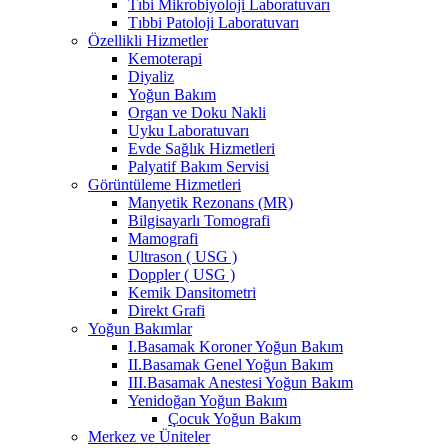
Tıbi Mikrobiyoloji Laboratuvarı
Tıbbi Patoloji Laboratuvarı
Özellikli Hizmetler
Kemoterapi
Diyaliz
Yoğun Bakım
Organ ve Doku Nakli
Uyku Laboratuvarı
Evde Sağlık Hizmetleri
Palyatif Bakım Servisi
Görüntüleme Hizmetleri
Manyetik Rezonans (MR)
Bilgisayarlı Tomografi
Mamografi
Ultrason ( USG )
Doppler ( USG )
Kemik Dansitometri
Direkt Grafi
Yoğun Bakımlar
I.Basamak Koroner Yoğun Bakım
II.Basamak Genel Yoğun Bakım
III.Basamak Anestesi Yoğun Bakım
Yenidoğan Yoğun Bakım
Çocuk Yoğun Bakım
Merkez ve Üniteler