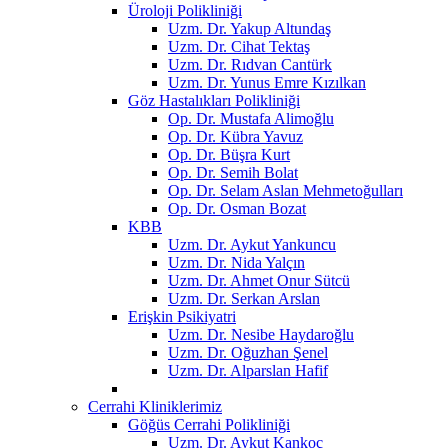
Üroloji Polikliniği
Uzm. Dr. Yakup Altundaş
Uzm. Dr. Cihat Tektaş
Uzm. Dr. Rıdvan Cantürk
Uzm. Dr. Yunus Emre Kızılkan
Göz Hastalıkları Polikliniği
Op. Dr. Mustafa Alimoğlu
Op. Dr. Kübra Yavuz
Op. Dr. Büşra Kurt
Op. Dr. Semih Bolat
Op. Dr. Selam Aslan Mehmetoğulları
Op. Dr. Osman Bozat
KBB
Uzm. Dr. Aykut Yankuncu
Uzm. Dr. Nida Yalçın
Uzm. Dr. Ahmet Onur Sütcü
Uzm. Dr. Serkan Arslan
Erişkin Psikiyatri
Uzm. Dr. Nesibe Haydaroğlu
Uzm. Dr. Oğuzhan Şenel
Uzm. Dr. Alparslan Hafif
Cerrahi Kliniklerimiz
Göğüs Cerrahi Polikliniği
Uzm. Dr. Aykut Kankoç