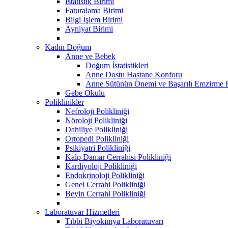
İstatistik Birimi
Faturalama Birimi
Bilgi İşlem Birimi
Ayniyat Birimi
Kadın Doğum
Anne ve Bebek
Doğum İstatistikleri
Anne Dostu Hastane Konforu
Anne Sütünün Önemi ve Başarılı Emzirme E
Gebe Okulu
Poliklinikler
Nefroloji Polikliniği
Nöroloji Polikliniği
Dahiliye Polikliniği
Ortopedi Polikliniği
Psikiyatri Polikliniği
Kalp Damar Cerrahisi Polikliniği
Kardiyoloji Polikliniği
Endokrinoloji Polikliniği
Genel Cerrahi Polikliniği
Beyin Cerrahi Polikliniği
Laboratuvar Hizmetleri
Tıbbi Biyokimya Laboratuvarı