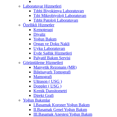
Laboratuvar Hizmetleri
Tıbbi Biyokimya Laboratuvarı
Tıbi Mikrobiyoloji Laboratuvarı
Tıbbi Patoloji Laboratuvarı
Özellikli Hizmetler
Kemoterapi
Diyaliz
Yoğun Bakım
Organ ve Doku Nakli
Uyku Laboratuvarı
Evde Sağlık Hizmetleri
Palyatif Bakım Servisi
Görüntüleme Hizmetleri
Manyetik Rezonans (MR)
Bilgisayarlı Tomografi
Mamografi
Ultrason ( USG )
Doppler ( USG )
Kemik Dansitometri
Direkt Grafi
Yoğun Bakımlar
I.Basamak Koroner Yoğun Bakım
II.Basamak Genel Yoğun Bakım
III.Basamak Anestesi Yoğun Bakım