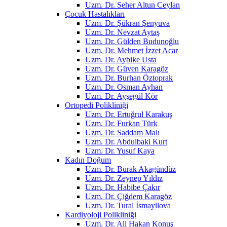
Uzm. Dr. Seher Altun Ceylan
Çocuk Hastalıkları
Uzm. Dr. Şükran Şenyuva
Uzm. Dr. Nevzat Aytaş
Uzm. Dr. Gülden Budunoğlu
Uzm. Dr. Mehmet İzzet Acar
Uzm. Dr. Aybike Usta
Uzm. Dr. Güven Karagöz
Uzm. Dr. Burhan Öztoprak
Uzm. Dr. Osman Ayhan
Uzm. Dr. Ayşegül Kör
Ortopedi Polikliniği
Uzm. Dr. Ertuğrul Karakuş
Uzm. Dr. Furkan Türk
Uzm. Dr. Saddam Malı
Uzm. Dr. Abdulbaki Kurt
Uzm. Dr. Yusuf Kaya
Kadın Doğum
Uzm. Dr. Burak Akagündüz
Uzm. Dr. Zeynep Yıldız
Uzm. Dr. Habibe Çakır
Uzm. Dr. Çiğdem Karagöz
Uzm. Dr. Tural İsmayilova
Kardiyoloji Polikliniği
Uzm. Dr. Ali Hakan Konuş