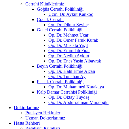
Cerrahi Kliniklerimiz
Göğüs Cerrahi Polikliniği
Uzm. Dr. Aykut Kankoç
Çocuk Cerrahi
Op. Dr. Dilnur Sevinç
Genel Cerrahi Polikliniği
Op. Dr. Mehmet Uçar
Op. Dr. Ömer Faruk Kurak
Op. Dr. Mustafa Yiğit
Op. Dr. Emrullah Fırat
Op. Dr. Nedim Aykurt
Op. Dr. Enes Yasin Albayrak
Beyin Cerrahi Polikliniği
Op. Dr. Halil Emre Alcan
Op. Dr. Tunahan Ay
Plastik Cerrahi Polikliniği
Op. Dr. Muhammed Karakaya
Kalp Damar Cerrahisi Polikliniği
Op. Dr. Oktay Tüydeş
Op. Dr. Abdurrahman Muratoğlu
Doktorlarımız
Pratisyen Hekimler
Uzman Doktorlarımız
Hasta Rehberi
Refakatçi Kuralları