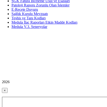
SGK Fatura İnceleme Usul ve Esasları
Patoloji Raporu Zorunlu Olan İşlemler
E-Reçete Duyuru
Sağlık Kurulu Mevzuatı
Teşhis ve Tanı Kodları
Medula İlaç Raporları Etkin Madde Kodları
Medula V.3. Seneryolar
2026
×