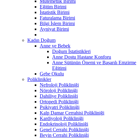
Mutemetlik Birimi
Eğitim Birimi
İstatistik Birimi
Faturalama Birimi
Bilgi İşlem Birimi
Ayniyat Birimi
Kadın Doğum
Anne ve Bebek
Doğum İstatistikleri
Anne Dostu Hastane Konforu
Anne Sütünün Önemi ve Başarılı Emzirme
Eğitimi
Gebe Okulu
Poliklinikler
Nefroloji Polikliniği
Nöroloji Polikliniği
Dahiliye Polikliniği
Ortopedi Polikliniği
Psikiyatri Polikliniği
Kalp Damar Cerrahisi Polikliniği
Kardiyoloji Polikliniği
Endokrinoloji Polikliniği
Genel Cerrahi Polikliniği
Beyin Cerrahi Polikliniği