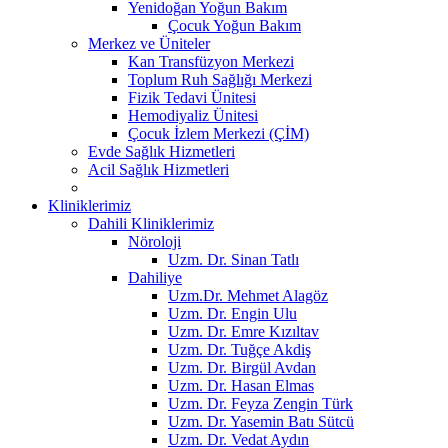
Yenidoğan Yoğun Bakım
Çocuk Yoğun Bakım
Merkez ve Üniteler
Kan Transfüzyon Merkezi
Toplum Ruh Sağlığı Merkezi
Fizik Tedavi Ünitesi
Hemodiyaliz Ünitesi
Çocuk İzlem Merkezi (ÇİM)
Evde Sağlık Hizmetleri
Acil Sağlık Hizmetleri
Kliniklerimiz
Dahili Kliniklerimiz
Nöroloji
Uzm. Dr. Sinan Tatlı
Dahiliye
Uzm.Dr. Mehmet Alagöz
Uzm. Dr. Engin Ulu
Uzm. Dr. Emre Kızıltav
Uzm. Dr. Tuğçe Akdiş
Uzm. Dr. Birgül Avdan
Uzm. Dr. Hasan Elmas
Uzm. Dr. Feyza Zengin Türk
Uzm. Dr. Yasemin Batı Sütcü
Uzm. Dr. Vedat Aydın