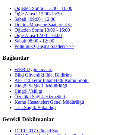
Öğleden Sonra : 13:30 - 16:00
Öğle Arası : 12:00-13:30
Sabah : 09:00 - 12:00
Doktor Muayene Saatleri >>>
Öğleden Sonra 13:00 - 16:00
Öğle Arası 12:00 - 13:00
Sabah 08:00 - 12: 00
Poliklinik Çalışma Saatleri >>>
Bağlantlar
WEB Uygulamaları
Bilgi Güvenliği İhlal Bildirimi
Alo 140 Terör İhbar Hattı Kamu Spotu
Bingöl Sağlık İl Müdürlüğü
Bingöl Valiliği
Özellikli Sağlık Hizmetleri
Kamu Hastaneleri Genel Müdürlüğü
T.C. Sağlık Bakanlığı
Gerekli Dökümanlar
11.10.2017 Güncel Sut