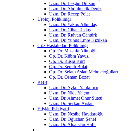
Uzm. Dr. Lezgin Dursun
Uzm. Dr. Abdulmelik Deniz
Uzm. Dr. Recep Polat
Üroloji Polikliniği
Uzm. Dr. Yakup Altundaş
Uzm. Dr. Cihat Tektaş
Uzm. Dr. Rıdvan Cantürk
Uzm. Dr. Yunus Emre Kızılkan
Göz Hastalıkları Polikliniği
Op. Dr. Mustafa Alimoğlu
Op. Dr. Kübra Yavuz
Op. Dr. Büşra Kurt
Op. Dr. Semih Bolat
Op. Dr. Selam Aslan Mehmetoğulları
Op. Dr. Osman Bozat
KBB
Uzm. Dr. Aykut Yankuncu
Uzm. Dr. Nida Yalçın
Uzm. Dr. Ahmet Onur Sütcü
Uzm. Dr. Serkan Arslan
Erişkin Psikiyatri
Uzm. Dr. Nesibe Haydaroğlu
Uzm. Dr. Oğuzhan Şenel
Uzm. Dr. Alparslan Hafif