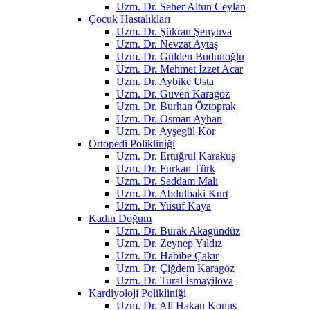
Uzm. Dr. Seher Altun Ceylan
Çocuk Hastalıkları
Uzm. Dr. Şükran Şenyuva
Uzm. Dr. Nevzat Aytaş
Uzm. Dr. Gülden Budunoğlu
Uzm. Dr. Mehmet İzzet Acar
Uzm. Dr. Aybike Usta
Uzm. Dr. Güven Karagöz
Uzm. Dr. Burhan Öztoprak
Uzm. Dr. Osman Ayhan
Uzm. Dr. Ayşegül Kör
Ortopedi Polikliniği
Uzm. Dr. Ertuğrul Karakuş
Uzm. Dr. Furkan Türk
Uzm. Dr. Saddam Malı
Uzm. Dr. Abdulbaki Kurt
Uzm. Dr. Yusuf Kaya
Kadın Doğum
Uzm. Dr. Burak Akagündüz
Uzm. Dr. Zeynep Yıldız
Uzm. Dr. Habibe Çakır
Uzm. Dr. Çiğdem Karagöz
Uzm. Dr. Tural İsmayilova
Kardiyoloji Polikliniği
Uzm. Dr. Ali Hakan Konuş