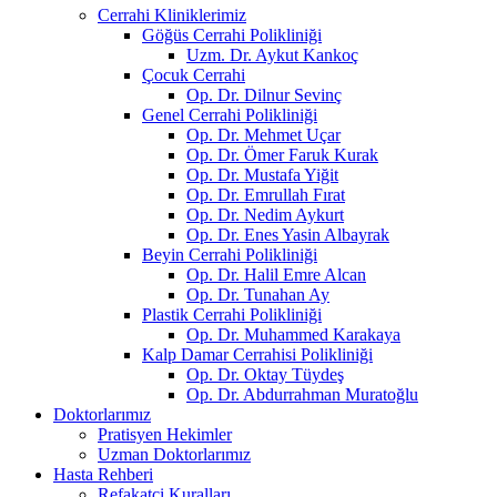
Cerrahi Kliniklerimiz
Göğüs Cerrahi Polikliniği
Uzm. Dr. Aykut Kankoç
Çocuk Cerrahi
Op. Dr. Dilnur Sevinç
Genel Cerrahi Polikliniği
Op. Dr. Mehmet Uçar
Op. Dr. Ömer Faruk Kurak
Op. Dr. Mustafa Yiğit
Op. Dr. Emrullah Fırat
Op. Dr. Nedim Aykurt
Op. Dr. Enes Yasin Albayrak
Beyin Cerrahi Polikliniği
Op. Dr. Halil Emre Alcan
Op. Dr. Tunahan Ay
Plastik Cerrahi Polikliniği
Op. Dr. Muhammed Karakaya
Kalp Damar Cerrahisi Polikliniği
Op. Dr. Oktay Tüydeş
Op. Dr. Abdurrahman Muratoğlu
Doktorlarımız
Pratisyen Hekimler
Uzman Doktorlarımız
Hasta Rehberi
Refakatçi Kuralları