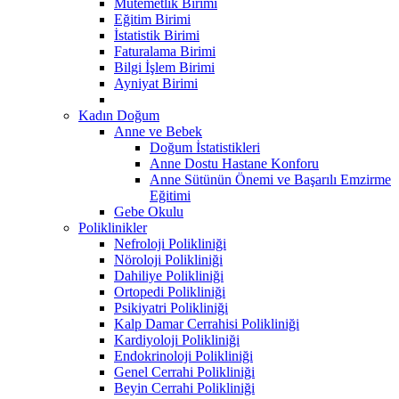
Mutemetlik Birimi
Eğitim Birimi
İstatistik Birimi
Faturalama Birimi
Bilgi İşlem Birimi
Ayniyat Birimi
Kadın Doğum
Anne ve Bebek
Doğum İstatistikleri
Anne Dostu Hastane Konforu
Anne Sütünün Önemi ve Başarılı Emzirme
Eğitimi
Gebe Okulu
Poliklinikler
Nefroloji Polikliniği
Nöroloji Polikliniği
Dahiliye Polikliniği
Ortopedi Polikliniği
Psikiyatri Polikliniği
Kalp Damar Cerrahisi Polikliniği
Kardiyoloji Polikliniği
Endokrinoloji Polikliniği
Genel Cerrahi Polikliniği
Beyin Cerrahi Polikliniği