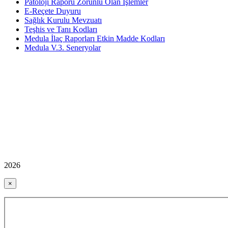
Patoloji Raporu Zorunlu Olan İşlemler
E-Reçete Duyuru
Sağlık Kurulu Mevzuatı
Teşhis ve Tanı Kodları
Medula İlaç Raporları Etkin Madde Kodları
Medula V.3. Seneryolar
2026
×