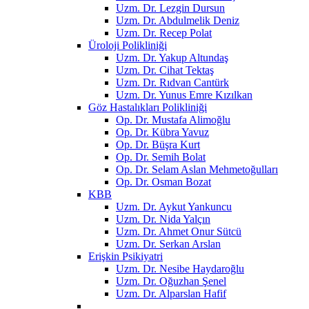
Uzm. Dr. Lezgin Dursun
Uzm. Dr. Abdulmelik Deniz
Uzm. Dr. Recep Polat
Üroloji Polikliniği
Uzm. Dr. Yakup Altundaş
Uzm. Dr. Cihat Tektaş
Uzm. Dr. Rıdvan Cantürk
Uzm. Dr. Yunus Emre Kızılkan
Göz Hastalıkları Polikliniği
Op. Dr. Mustafa Alimoğlu
Op. Dr. Kübra Yavuz
Op. Dr. Büşra Kurt
Op. Dr. Semih Bolat
Op. Dr. Selam Aslan Mehmetoğulları
Op. Dr. Osman Bozat
KBB
Uzm. Dr. Aykut Yankuncu
Uzm. Dr. Nida Yalçın
Uzm. Dr. Ahmet Onur Sütcü
Uzm. Dr. Serkan Arslan
Erişkin Psikiyatri
Uzm. Dr. Nesibe Haydaroğlu
Uzm. Dr. Oğuzhan Şenel
Uzm. Dr. Alparslan Hafif