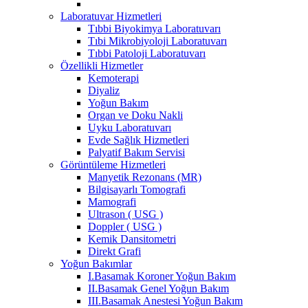
Laboratuvar Hizmetleri
Tıbbi Biyokimya Laboratuvarı
Tıbi Mikrobiyoloji Laboratuvarı
Tıbbi Patoloji Laboratuvarı
Özellikli Hizmetler
Kemoterapi
Diyaliz
Yoğun Bakım
Organ ve Doku Nakli
Uyku Laboratuvarı
Evde Sağlık Hizmetleri
Palyatif Bakım Servisi
Görüntüleme Hizmetleri
Manyetik Rezonans (MR)
Bilgisayarlı Tomografi
Mamografi
Ultrason ( USG )
Doppler ( USG )
Kemik Dansitometri
Direkt Grafi
Yoğun Bakımlar
I.Basamak Koroner Yoğun Bakım
II.Basamak Genel Yoğun Bakım
III.Basamak Anestesi Yoğun Bakım