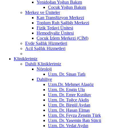
Yenidoğan Yoğun Bakım
Çocuk Yoğun Bakım
Merkez ve Üniteler
Kan Transfüzyon Merkezi
Toplum Ruh Sağlığı Merkezi
Fizik Tedavi Ünitesi
Hemodiyaliz Ünitesi
Çocuk İzlem Merkezi (ÇİM)
Evde Sağlık Hizmetleri
Acil Sağlık Hizmetleri
Kliniklerimiz
Dahili Kliniklerimiz
Nöroloji
Uzm. Dr. Sinan Tatlı
Dahiliye
Uzm.Dr. Mehmet Alagöz
Uzm. Dr. Engin Ulu
Uzm. Dr. Emre Kızıltav
Uzm. Dr. Tuğçe Akdiş
Uzm. Dr. Birgül Avdan
Uzm. Dr. Hasan Elmas
Uzm. Dr. Feyza Zengin Türk
Uzm. Dr. Yasemin Batı Sütcü
Uzm. Dr. Vedat Aydın