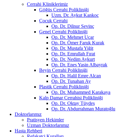
Cerrahi Kliniklerimiz
Göğüs Cerrahi Polikliniği
Uzm. Dr. Aykut Kankoç
Çocuk Cerrahi
Op. Dr. Dilnur Sevinç
Genel Cerrahi Polikliniği
Op. Dr. Mehmet Uçar
Op. Dr. Ömer Faruk Kurak
Op. Dr. Mustafa Yiğit
Op. Dr. Emrullah Fırat
Op. Dr. Nedim Aykurt
Op. Dr. Enes Yasin Albayrak
Beyin Cerrahi Polikliniği
Op. Dr. Halil Emre Alcan
Op. Dr. Tunahan Ay
Plastik Cerrahi Polikliniği
Op. Dr. Muhammed Karakaya
Kalp Damar Cerrahisi Polikliniği
Op. Dr. Oktay Tüydeş
Op. Dr. Abdurrahman Muratoğlu
Doktorlarımız
Pratisyen Hekimler
Uzman Doktorlarımız
Hasta Rehberi
Refakatçi Kuralları