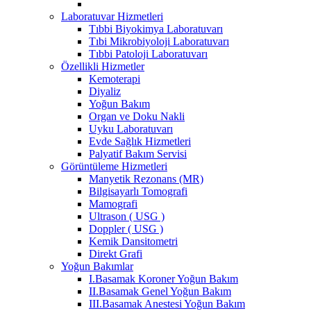
Laboratuvar Hizmetleri
Tıbbi Biyokimya Laboratuvarı
Tıbi Mikrobiyoloji Laboratuvarı
Tıbbi Patoloji Laboratuvarı
Özellikli Hizmetler
Kemoterapi
Diyaliz
Yoğun Bakım
Organ ve Doku Nakli
Uyku Laboratuvarı
Evde Sağlık Hizmetleri
Palyatif Bakım Servisi
Görüntüleme Hizmetleri
Manyetik Rezonans (MR)
Bilgisayarlı Tomografi
Mamografi
Ultrason ( USG )
Doppler ( USG )
Kemik Dansitometri
Direkt Grafi
Yoğun Bakımlar
I.Basamak Koroner Yoğun Bakım
II.Basamak Genel Yoğun Bakım
III.Basamak Anestesi Yoğun Bakım