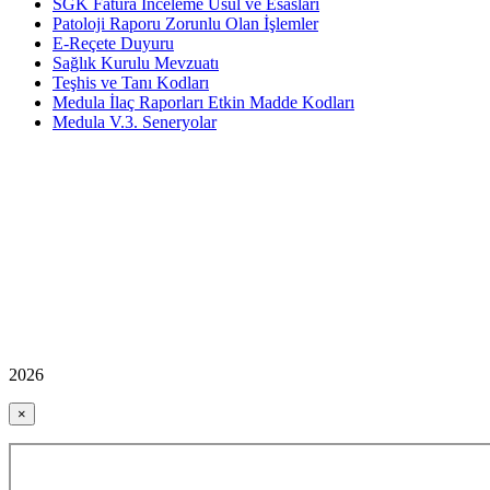
SGK Fatura İnceleme Usul ve Esasları
Patoloji Raporu Zorunlu Olan İşlemler
E-Reçete Duyuru
Sağlık Kurulu Mevzuatı
Teşhis ve Tanı Kodları
Medula İlaç Raporları Etkin Madde Kodları
Medula V.3. Seneryolar
2026
×