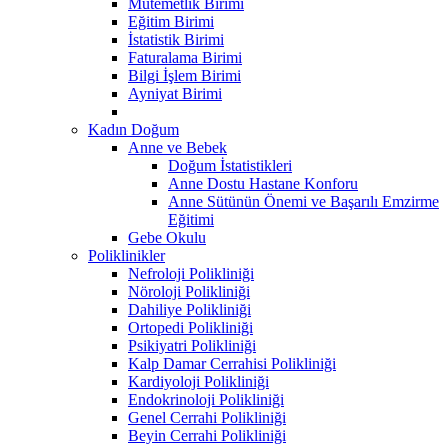
Mutemetlik Birimi
Eğitim Birimi
İstatistik Birimi
Faturalama Birimi
Bilgi İşlem Birimi
Ayniyat Birimi
Kadın Doğum
Anne ve Bebek
Doğum İstatistikleri
Anne Dostu Hastane Konforu
Anne Sütünün Önemi ve Başarılı Emzirme
Eğitimi
Gebe Okulu
Poliklinikler
Nefroloji Polikliniği
Nöroloji Polikliniği
Dahiliye Polikliniği
Ortopedi Polikliniği
Psikiyatri Polikliniği
Kalp Damar Cerrahisi Polikliniği
Kardiyoloji Polikliniği
Endokrinoloji Polikliniği
Genel Cerrahi Polikliniği
Beyin Cerrahi Polikliniği