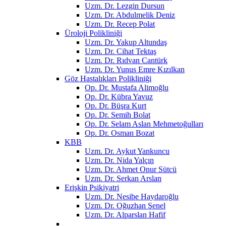
Uzm. Dr. Lezgin Dursun
Uzm. Dr. Abdulmelik Deniz
Uzm. Dr. Recep Polat
Üroloji Polikliniği
Uzm. Dr. Yakup Altundaş
Uzm. Dr. Cihat Tektaş
Uzm. Dr. Rıdvan Cantürk
Uzm. Dr. Yunus Emre Kızılkan
Göz Hastalıkları Polikliniği
Op. Dr. Mustafa Alimoğlu
Op. Dr. Kübra Yavuz
Op. Dr. Büşra Kurt
Op. Dr. Semih Bolat
Op. Dr. Selam Aslan Mehmetoğulları
Op. Dr. Osman Bozat
KBB
Uzm. Dr. Aykut Yankuncu
Uzm. Dr. Nida Yalçın
Uzm. Dr. Ahmet Onur Sütcü
Uzm. Dr. Serkan Arslan
Erişkin Psikiyatri
Uzm. Dr. Nesibe Haydaroğlu
Uzm. Dr. Oğuzhan Şenel
Uzm. Dr. Alparslan Hafif