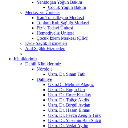
Yenidoğan Yoğun Bakım
Çocuk Yoğun Bakım
Merkez ve Üniteler
Kan Transfüzyon Merkezi
Toplum Ruh Sağlığı Merkezi
Fizik Tedavi Ünitesi
Hemodiyaliz Ünitesi
Çocuk İzlem Merkezi (ÇİM)
Evde Sağlık Hizmetleri
Acil Sağlık Hizmetleri
Kliniklerimiz
Dahili Kliniklerimiz
Nöroloji
Uzm. Dr. Sinan Tatlı
Dahiliye
Uzm.Dr. Mehmet Alagöz
Uzm. Dr. Engin Ulu
Uzm. Dr. Emre Kızıltav
Uzm. Dr. Tuğçe Akdiş
Uzm. Dr. Birgül Avdan
Uzm. Dr. Hasan Elmas
Uzm. Dr. Feyza Zengin Türk
Uzm. Dr. Yasemin Batı Sütcü
Uzm. Dr. Vedat Aydın