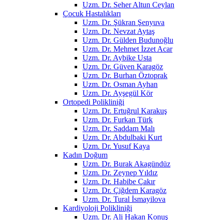
Uzm. Dr. Seher Altun Ceylan
Çocuk Hastalıkları
Uzm. Dr. Şükran Şenyuva
Uzm. Dr. Nevzat Aytaş
Uzm. Dr. Gülden Budunoğlu
Uzm. Dr. Mehmet İzzet Acar
Uzm. Dr. Aybike Usta
Uzm. Dr. Güven Karagöz
Uzm. Dr. Burhan Öztoprak
Uzm. Dr. Osman Ayhan
Uzm. Dr. Ayşegül Kör
Ortopedi Polikliniği
Uzm. Dr. Ertuğrul Karakuş
Uzm. Dr. Furkan Türk
Uzm. Dr. Saddam Malı
Uzm. Dr. Abdulbaki Kurt
Uzm. Dr. Yusuf Kaya
Kadın Doğum
Uzm. Dr. Burak Akagündüz
Uzm. Dr. Zeynep Yıldız
Uzm. Dr. Habibe Çakır
Uzm. Dr. Çiğdem Karagöz
Uzm. Dr. Tural İsmayilova
Kardiyoloji Polikliniği
Uzm. Dr. Ali Hakan Konuş