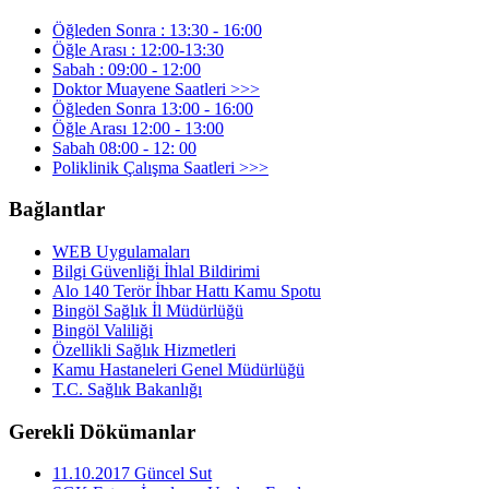
Öğleden Sonra : 13:30 - 16:00
Öğle Arası : 12:00-13:30
Sabah : 09:00 - 12:00
Doktor Muayene Saatleri >>>
Öğleden Sonra 13:00 - 16:00
Öğle Arası 12:00 - 13:00
Sabah 08:00 - 12: 00
Poliklinik Çalışma Saatleri >>>
Bağlantlar
WEB Uygulamaları
Bilgi Güvenliği İhlal Bildirimi
Alo 140 Terör İhbar Hattı Kamu Spotu
Bingöl Sağlık İl Müdürlüğü
Bingöl Valiliği
Özellikli Sağlık Hizmetleri
Kamu Hastaneleri Genel Müdürlüğü
T.C. Sağlık Bakanlığı
Gerekli Dökümanlar
11.10.2017 Güncel Sut