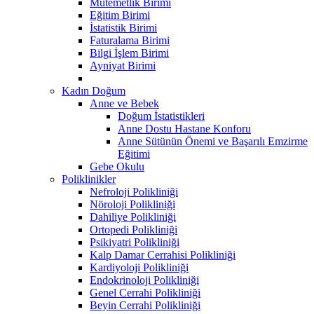
Mutemetlik Birimi
Eğitim Birimi
İstatistik Birimi
Faturalama Birimi
Bilgi İşlem Birimi
Ayniyat Birimi
Kadın Doğum
Anne ve Bebek
Doğum İstatistikleri
Anne Dostu Hastane Konforu
Anne Sütünün Önemi ve Başarılı Emzirme
Eğitimi
Gebe Okulu
Poliklinikler
Nefroloji Polikliniği
Nöroloji Polikliniği
Dahiliye Polikliniği
Ortopedi Polikliniği
Psikiyatri Polikliniği
Kalp Damar Cerrahisi Polikliniği
Kardiyoloji Polikliniği
Endokrinoloji Polikliniği
Genel Cerrahi Polikliniği
Beyin Cerrahi Polikliniği