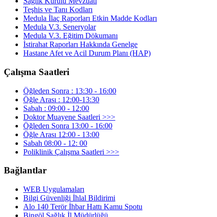
Sağlık Kurulu Mevzuatı
Teşhis ve Tanı Kodları
Medula İlaç Raporları Etkin Madde Kodları
Medula V.3. Seneryolar
Medula V.3. Eğitim Dökumanı
İstirahat Raporları Hakkında Genelge
Hastane Afet ve Acil Durum Planı (HAP)
Çalışma Saatleri
Öğleden Sonra : 13:30 - 16:00
Öğle Arası : 12:00-13:30
Sabah : 09:00 - 12:00
Doktor Muayene Saatleri >>>
Öğleden Sonra 13:00 - 16:00
Öğle Arası 12:00 - 13:00
Sabah 08:00 - 12: 00
Poliklinik Çalışma Saatleri >>>
Bağlantlar
WEB Uygulamaları
Bilgi Güvenliği İhlal Bildirimi
Alo 140 Terör İhbar Hattı Kamu Spotu
Bingöl Sağlık İl Müdürlüğü