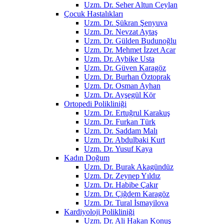
Uzm. Dr. Seher Altun Ceylan
Çocuk Hastalıkları
Uzm. Dr. Şükran Şenyuva
Uzm. Dr. Nevzat Aytaş
Uzm. Dr. Gülden Budunoğlu
Uzm. Dr. Mehmet İzzet Acar
Uzm. Dr. Aybike Usta
Uzm. Dr. Güven Karagöz
Uzm. Dr. Burhan Öztoprak
Uzm. Dr. Osman Ayhan
Uzm. Dr. Ayşegül Kör
Ortopedi Polikliniği
Uzm. Dr. Ertuğrul Karakuş
Uzm. Dr. Furkan Türk
Uzm. Dr. Saddam Malı
Uzm. Dr. Abdulbaki Kurt
Uzm. Dr. Yusuf Kaya
Kadın Doğum
Uzm. Dr. Burak Akagündüz
Uzm. Dr. Zeynep Yıldız
Uzm. Dr. Habibe Çakır
Uzm. Dr. Çiğdem Karagöz
Uzm. Dr. Tural İsmayilova
Kardiyoloji Polikliniği
Uzm. Dr. Ali Hakan Konuş