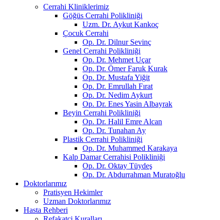
Cerrahi Kliniklerimiz
Göğüs Cerrahi Polikliniği
Uzm. Dr. Aykut Kankoç
Çocuk Cerrahi
Op. Dr. Dilnur Sevinç
Genel Cerrahi Polikliniği
Op. Dr. Mehmet Uçar
Op. Dr. Ömer Faruk Kurak
Op. Dr. Mustafa Yiğit
Op. Dr. Emrullah Fırat
Op. Dr. Nedim Aykurt
Op. Dr. Enes Yasin Albayrak
Beyin Cerrahi Polikliniği
Op. Dr. Halil Emre Alcan
Op. Dr. Tunahan Ay
Plastik Cerrahi Polikliniği
Op. Dr. Muhammed Karakaya
Kalp Damar Cerrahisi Polikliniği
Op. Dr. Oktay Tüydeş
Op. Dr. Abdurrahman Muratoğlu
Doktorlarımız
Pratisyen Hekimler
Uzman Doktorlarımız
Hasta Rehberi
Refakatçi Kuralları