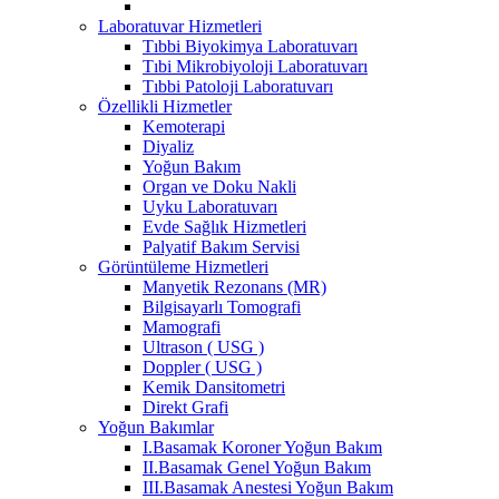
Laboratuvar Hizmetleri
Tıbbi Biyokimya Laboratuvarı
Tıbi Mikrobiyoloji Laboratuvarı
Tıbbi Patoloji Laboratuvarı
Özellikli Hizmetler
Kemoterapi
Diyaliz
Yoğun Bakım
Organ ve Doku Nakli
Uyku Laboratuvarı
Evde Sağlık Hizmetleri
Palyatif Bakım Servisi
Görüntüleme Hizmetleri
Manyetik Rezonans (MR)
Bilgisayarlı Tomografi
Mamografi
Ultrason ( USG )
Doppler ( USG )
Kemik Dansitometri
Direkt Grafi
Yoğun Bakımlar
I.Basamak Koroner Yoğun Bakım
II.Basamak Genel Yoğun Bakım
III.Basamak Anestesi Yoğun Bakım