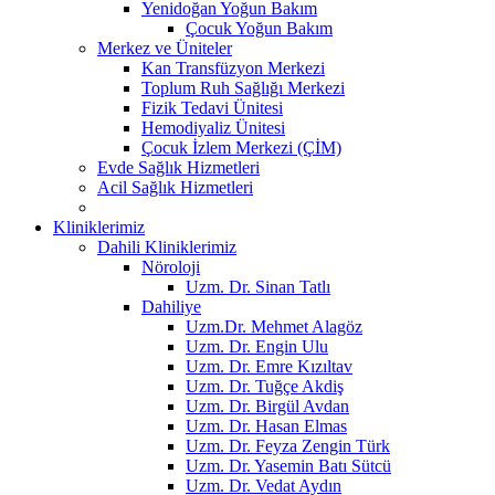
Yenidoğan Yoğun Bakım
Çocuk Yoğun Bakım
Merkez ve Üniteler
Kan Transfüzyon Merkezi
Toplum Ruh Sağlığı Merkezi
Fizik Tedavi Ünitesi
Hemodiyaliz Ünitesi
Çocuk İzlem Merkezi (ÇİM)
Evde Sağlık Hizmetleri
Acil Sağlık Hizmetleri
Kliniklerimiz
Dahili Kliniklerimiz
Nöroloji
Uzm. Dr. Sinan Tatlı
Dahiliye
Uzm.Dr. Mehmet Alagöz
Uzm. Dr. Engin Ulu
Uzm. Dr. Emre Kızıltav
Uzm. Dr. Tuğçe Akdiş
Uzm. Dr. Birgül Avdan
Uzm. Dr. Hasan Elmas
Uzm. Dr. Feyza Zengin Türk
Uzm. Dr. Yasemin Batı Sütcü
Uzm. Dr. Vedat Aydın