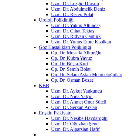
Uzm. Dr. Lezgin Dursun
Uzm. Dr. Abdulmelik Deniz
Uzm. Dr. Recep Polat
Üroloji Polikliniği
Uzm. Dr. Yakup Altundaş
Uzm. Dr. Cihat Tektaş
Uzm. Dr. Rıdvan Cantürk
Uzm. Dr. Yunus Emre Kızılkan
Göz Hastalıkları Polikliniği
Op. Dr. Mustafa Alimoğlu
Op. Dr. Kübra Yavuz
Op. Dr. Büşra Kurt
Op. Dr. Semih Bolat
Op. Dr. Selam Aslan Mehmetoğulları
Op. Dr. Osman Bozat
KBB
Uzm. Dr. Aykut Yankuncu
Uzm. Dr. Nida Yalçın
Uzm. Dr. Ahmet Onur Sütcü
Uzm. Dr. Serkan Arslan
Erişkin Psikiyatri
Uzm. Dr. Nesibe Haydaroğlu
Uzm. Dr. Oğuzhan Şenel
Uzm. Dr. Alparslan Hafif