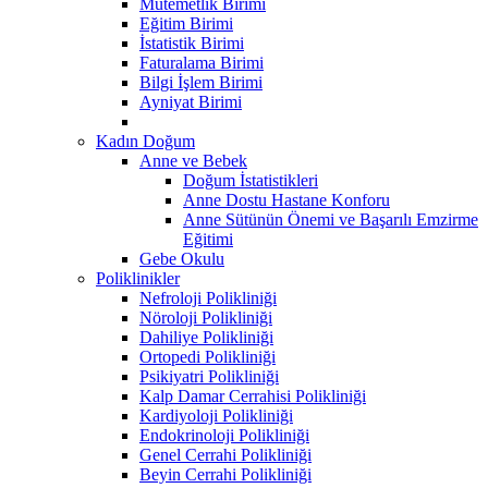
Mutemetlik Birimi
Eğitim Birimi
İstatistik Birimi
Faturalama Birimi
Bilgi İşlem Birimi
Ayniyat Birimi
Kadın Doğum
Anne ve Bebek
Doğum İstatistikleri
Anne Dostu Hastane Konforu
Anne Sütünün Önemi ve Başarılı Emzirme
Eğitimi
Gebe Okulu
Poliklinikler
Nefroloji Polikliniği
Nöroloji Polikliniği
Dahiliye Polikliniği
Ortopedi Polikliniği
Psikiyatri Polikliniği
Kalp Damar Cerrahisi Polikliniği
Kardiyoloji Polikliniği
Endokrinoloji Polikliniği
Genel Cerrahi Polikliniği
Beyin Cerrahi Polikliniği