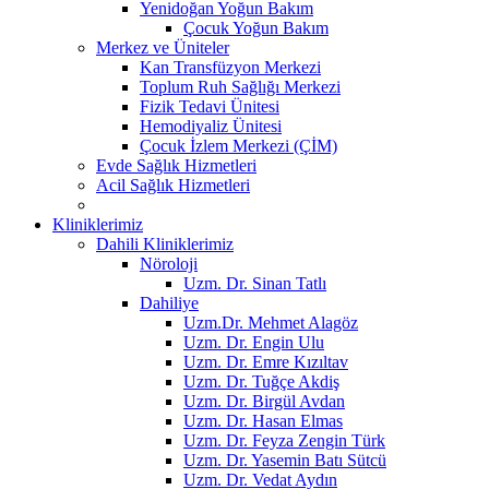
Yenidoğan Yoğun Bakım
Çocuk Yoğun Bakım
Merkez ve Üniteler
Kan Transfüzyon Merkezi
Toplum Ruh Sağlığı Merkezi
Fizik Tedavi Ünitesi
Hemodiyaliz Ünitesi
Çocuk İzlem Merkezi (ÇİM)
Evde Sağlık Hizmetleri
Acil Sağlık Hizmetleri
Kliniklerimiz
Dahili Kliniklerimiz
Nöroloji
Uzm. Dr. Sinan Tatlı
Dahiliye
Uzm.Dr. Mehmet Alagöz
Uzm. Dr. Engin Ulu
Uzm. Dr. Emre Kızıltav
Uzm. Dr. Tuğçe Akdiş
Uzm. Dr. Birgül Avdan
Uzm. Dr. Hasan Elmas
Uzm. Dr. Feyza Zengin Türk
Uzm. Dr. Yasemin Batı Sütcü
Uzm. Dr. Vedat Aydın