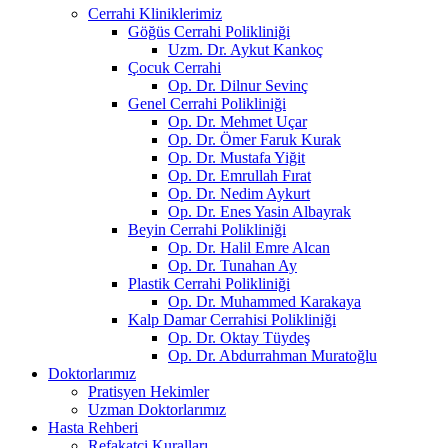
Cerrahi Kliniklerimiz
Göğüs Cerrahi Polikliniği
Uzm. Dr. Aykut Kankoç
Çocuk Cerrahi
Op. Dr. Dilnur Sevinç
Genel Cerrahi Polikliniği
Op. Dr. Mehmet Uçar
Op. Dr. Ömer Faruk Kurak
Op. Dr. Mustafa Yiğit
Op. Dr. Emrullah Fırat
Op. Dr. Nedim Aykurt
Op. Dr. Enes Yasin Albayrak
Beyin Cerrahi Polikliniği
Op. Dr. Halil Emre Alcan
Op. Dr. Tunahan Ay
Plastik Cerrahi Polikliniği
Op. Dr. Muhammed Karakaya
Kalp Damar Cerrahisi Polikliniği
Op. Dr. Oktay Tüydeş
Op. Dr. Abdurrahman Muratoğlu
Doktorlarımız
Pratisyen Hekimler
Uzman Doktorlarımız
Hasta Rehberi
Refakatçi Kuralları