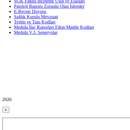
SGK Fatura İnceleme Usul ve Esasları
Patoloji Raporu Zorunlu Olan İşlemler
E-Reçete Duyuru
Sağlık Kurulu Mevzuatı
Teşhis ve Tanı Kodları
Medula İlaç Raporları Etkin Madde Kodları
Medula V.3. Seneryolar
2026
×