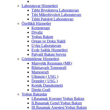
Laboratuvar Hizmetleri
Tıbbi Biyokimya Laboratuvarı
Tıbi Mikrobiyoloji Laboratuvarı
Tıbbi Patoloji Laboratuvarı
Özellikli Hizmetler
Kemoterapi
Diyaliz
Yoğun Bakım
Organ ve Doku Nakli
Uyku Laboratuvarı
Evde Sağlık Hizmetleri
Palyatif Bakım Servisi
Görüntüleme Hizmetleri
Manyetik Rezonans (MR)
Bilgisayarlı Tomografi
Mamografi
Ultrason ( USG )
Doppler ( USG )
Kemik Dansitometri
Direkt Grafi
Yoğun Bakımlar
I.Basamak Koroner Yoğun Bakım
II.Basamak Genel Yoğun Bakım
III.Basamak Anestesi Yoğun Bakım