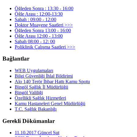
Öğleden Sonra : 13:30 - 16:00
Öğle Arası : 12:00-13:30
Sabah : 09:00 - 12:00
Doktor Muayene Saatleri >>>
Öğleden Sonra 13:00 - 16:00
Öğle Arası 12:00 - 13:00
Sabah 08:00 - 12: 00
Poliklinik Çalışma Saatleri >>>
Bağlantlar
WEB Uygulamaları
Bilgi Güvenliği İhlal Bildirimi
Alo 140 Terör İhbar Hattı Kamu Spotu
Bingöl Sağlık İl Müdürlüğü
Bingöl Valiliği
Özellikli Sağlık Hizmetleri
Kamu Hastaneleri Genel Müdürlüğü
T.C. Sağlık Bakanlığı
Gerekli Dökümanlar
11.10.2017 Güncel Sut