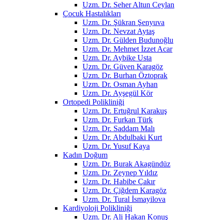
Uzm. Dr. Seher Altun Ceylan
Çocuk Hastalıkları
Uzm. Dr. Şükran Şenyuva
Uzm. Dr. Nevzat Aytaş
Uzm. Dr. Gülden Budunoğlu
Uzm. Dr. Mehmet İzzet Acar
Uzm. Dr. Aybike Usta
Uzm. Dr. Güven Karagöz
Uzm. Dr. Burhan Öztoprak
Uzm. Dr. Osman Ayhan
Uzm. Dr. Ayşegül Kör
Ortopedi Polikliniği
Uzm. Dr. Ertuğrul Karakuş
Uzm. Dr. Furkan Türk
Uzm. Dr. Saddam Malı
Uzm. Dr. Abdulbaki Kurt
Uzm. Dr. Yusuf Kaya
Kadın Doğum
Uzm. Dr. Burak Akagündüz
Uzm. Dr. Zeynep Yıldız
Uzm. Dr. Habibe Çakır
Uzm. Dr. Çiğdem Karagöz
Uzm. Dr. Tural İsmayilova
Kardiyoloji Polikliniği
Uzm. Dr. Ali Hakan Konuş