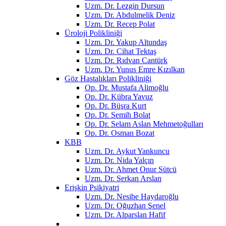
Uzm. Dr. Lezgin Dursun
Uzm. Dr. Abdulmelik Deniz
Uzm. Dr. Recep Polat
Üroloji Polikliniği
Uzm. Dr. Yakup Altundaş
Uzm. Dr. Cihat Tektaş
Uzm. Dr. Rıdvan Cantürk
Uzm. Dr. Yunus Emre Kızılkan
Göz Hastalıkları Polikliniği
Op. Dr. Mustafa Alimoğlu
Op. Dr. Kübra Yavuz
Op. Dr. Büşra Kurt
Op. Dr. Semih Bolat
Op. Dr. Selam Aslan Mehmetoğulları
Op. Dr. Osman Bozat
KBB
Uzm. Dr. Aykut Yankuncu
Uzm. Dr. Nida Yalçın
Uzm. Dr. Ahmet Onur Sütcü
Uzm. Dr. Serkan Arslan
Erişkin Psikiyatri
Uzm. Dr. Nesibe Haydaroğlu
Uzm. Dr. Oğuzhan Şenel
Uzm. Dr. Alparslan Hafif