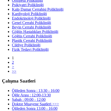
Ortopedi Polikliniği
Psikiyatri Polikliniği
Kalp Damar Cerrahisi Polikliniği
Kardiyoloji Polikliniği
Endokrinoloji Polikliniği
Genel Cerrahi Polikliniği
Beyin Cerrahi Polikliniği
Göğüs Hastalıkları Polikliniği
Göğüs Cerrahi Polikliniği
Plastik Cerrahi Polikliniği
Cildiye Polikliniği
Fizik Tedavi Polikliniği
1
2
>
>>
Çalışma Saatleri
Öğleden Sonra : 13:30 - 16:00
Öğle Arası : 12:00-13:30
Sabah : 09:00 - 12:00
Doktor Muayene Saatleri >>>
Öğleden Sonra 13:00 - 16:00