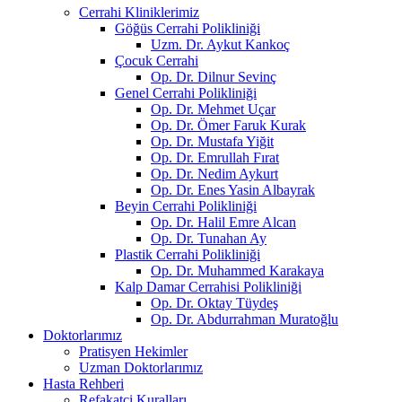
Cerrahi Kliniklerimiz
Göğüs Cerrahi Polikliniği
Uzm. Dr. Aykut Kankoç
Çocuk Cerrahi
Op. Dr. Dilnur Sevinç
Genel Cerrahi Polikliniği
Op. Dr. Mehmet Uçar
Op. Dr. Ömer Faruk Kurak
Op. Dr. Mustafa Yiğit
Op. Dr. Emrullah Fırat
Op. Dr. Nedim Aykurt
Op. Dr. Enes Yasin Albayrak
Beyin Cerrahi Polikliniği
Op. Dr. Halil Emre Alcan
Op. Dr. Tunahan Ay
Plastik Cerrahi Polikliniği
Op. Dr. Muhammed Karakaya
Kalp Damar Cerrahisi Polikliniği
Op. Dr. Oktay Tüydeş
Op. Dr. Abdurrahman Muratoğlu
Doktorlarımız
Pratisyen Hekimler
Uzman Doktorlarımız
Hasta Rehberi
Refakatçi Kuralları