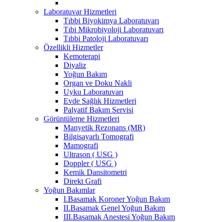
Laboratuvar Hizmetleri
Tıbbi Biyokimya Laboratuvarı
Tıbi Mikrobiyoloji Laboratuvarı
Tıbbi Patoloji Laboratuvarı
Özellikli Hizmetler
Kemoterapi
Diyaliz
Yoğun Bakım
Organ ve Doku Nakli
Uyku Laboratuvarı
Evde Sağlık Hizmetleri
Palyatif Bakım Servisi
Görüntüleme Hizmetleri
Manyetik Rezonans (MR)
Bilgisayarlı Tomografi
Mamografi
Ultrason ( USG )
Doppler ( USG )
Kemik Dansitometri
Direkt Grafi
Yoğun Bakımlar
I.Basamak Koroner Yoğun Bakım
II.Basamak Genel Yoğun Bakım
III.Basamak Anestesi Yoğun Bakım