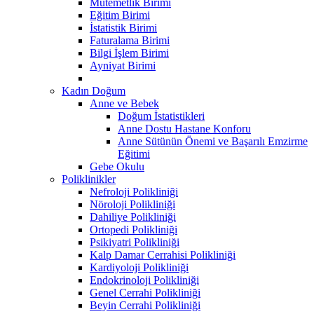
Mutemetlik Birimi
Eğitim Birimi
İstatistik Birimi
Faturalama Birimi
Bilgi İşlem Birimi
Ayniyat Birimi
Kadın Doğum
Anne ve Bebek
Doğum İstatistikleri
Anne Dostu Hastane Konforu
Anne Sütünün Önemi ve Başarılı Emzirme
Eğitimi
Gebe Okulu
Poliklinikler
Nefroloji Polikliniği
Nöroloji Polikliniği
Dahiliye Polikliniği
Ortopedi Polikliniği
Psikiyatri Polikliniği
Kalp Damar Cerrahisi Polikliniği
Kardiyoloji Polikliniği
Endokrinoloji Polikliniği
Genel Cerrahi Polikliniği
Beyin Cerrahi Polikliniği