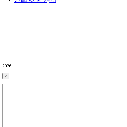
Medula V.3. Seneryolar
2026
×