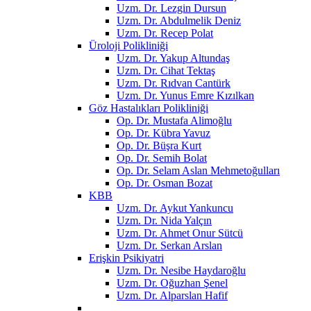
Uzm. Dr. Lezgin Dursun
Uzm. Dr. Abdulmelik Deniz
Uzm. Dr. Recep Polat
Üroloji Polikliniği
Uzm. Dr. Yakup Altundaş
Uzm. Dr. Cihat Tektaş
Uzm. Dr. Rıdvan Cantürk
Uzm. Dr. Yunus Emre Kızılkan
Göz Hastalıkları Polikliniği
Op. Dr. Mustafa Alimoğlu
Op. Dr. Kübra Yavuz
Op. Dr. Büşra Kurt
Op. Dr. Semih Bolat
Op. Dr. Selam Aslan Mehmetoğulları
Op. Dr. Osman Bozat
KBB
Uzm. Dr. Aykut Yankuncu
Uzm. Dr. Nida Yalçın
Uzm. Dr. Ahmet Onur Sütcü
Uzm. Dr. Serkan Arslan
Erişkin Psikiyatri
Uzm. Dr. Nesibe Haydaroğlu
Uzm. Dr. Oğuzhan Şenel
Uzm. Dr. Alparslan Hafif