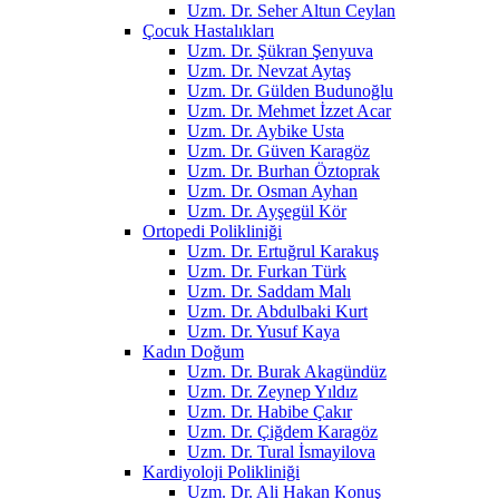
Uzm. Dr. Seher Altun Ceylan
Çocuk Hastalıkları
Uzm. Dr. Şükran Şenyuva
Uzm. Dr. Nevzat Aytaş
Uzm. Dr. Gülden Budunoğlu
Uzm. Dr. Mehmet İzzet Acar
Uzm. Dr. Aybike Usta
Uzm. Dr. Güven Karagöz
Uzm. Dr. Burhan Öztoprak
Uzm. Dr. Osman Ayhan
Uzm. Dr. Ayşegül Kör
Ortopedi Polikliniği
Uzm. Dr. Ertuğrul Karakuş
Uzm. Dr. Furkan Türk
Uzm. Dr. Saddam Malı
Uzm. Dr. Abdulbaki Kurt
Uzm. Dr. Yusuf Kaya
Kadın Doğum
Uzm. Dr. Burak Akagündüz
Uzm. Dr. Zeynep Yıldız
Uzm. Dr. Habibe Çakır
Uzm. Dr. Çiğdem Karagöz
Uzm. Dr. Tural İsmayilova
Kardiyoloji Polikliniği
Uzm. Dr. Ali Hakan Konuş