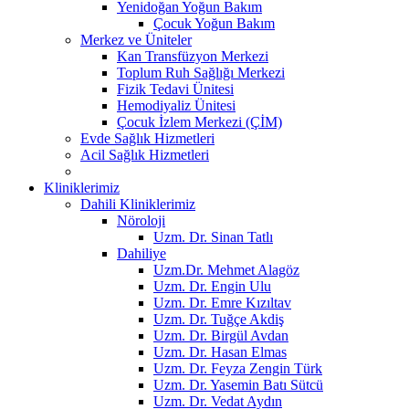
Yenidoğan Yoğun Bakım
Çocuk Yoğun Bakım
Merkez ve Üniteler
Kan Transfüzyon Merkezi
Toplum Ruh Sağlığı Merkezi
Fizik Tedavi Ünitesi
Hemodiyaliz Ünitesi
Çocuk İzlem Merkezi (ÇİM)
Evde Sağlık Hizmetleri
Acil Sağlık Hizmetleri
Kliniklerimiz
Dahili Kliniklerimiz
Nöroloji
Uzm. Dr. Sinan Tatlı
Dahiliye
Uzm.Dr. Mehmet Alagöz
Uzm. Dr. Engin Ulu
Uzm. Dr. Emre Kızıltav
Uzm. Dr. Tuğçe Akdiş
Uzm. Dr. Birgül Avdan
Uzm. Dr. Hasan Elmas
Uzm. Dr. Feyza Zengin Türk
Uzm. Dr. Yasemin Batı Sütcü
Uzm. Dr. Vedat Aydın