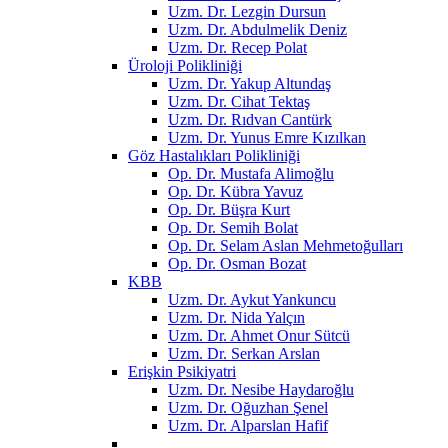
Uzm. Dr. Lezgin Dursun
Uzm. Dr. Abdulmelik Deniz
Uzm. Dr. Recep Polat
Üroloji Polikliniği
Uzm. Dr. Yakup Altundaş
Uzm. Dr. Cihat Tektaş
Uzm. Dr. Rıdvan Cantürk
Uzm. Dr. Yunus Emre Kızılkan
Göz Hastalıkları Polikliniği
Op. Dr. Mustafa Alimoğlu
Op. Dr. Kübra Yavuz
Op. Dr. Büşra Kurt
Op. Dr. Semih Bolat
Op. Dr. Selam Aslan Mehmetoğulları
Op. Dr. Osman Bozat
KBB
Uzm. Dr. Aykut Yankuncu
Uzm. Dr. Nida Yalçın
Uzm. Dr. Ahmet Onur Sütcü
Uzm. Dr. Serkan Arslan
Erişkin Psikiyatri
Uzm. Dr. Nesibe Haydaroğlu
Uzm. Dr. Oğuzhan Şenel
Uzm. Dr. Alparslan Hafif