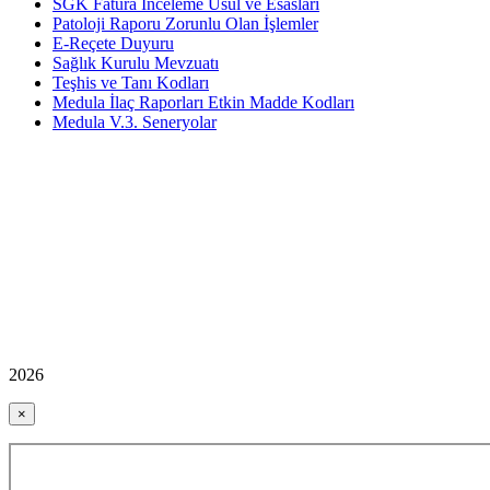
SGK Fatura İnceleme Usul ve Esasları
Patoloji Raporu Zorunlu Olan İşlemler
E-Reçete Duyuru
Sağlık Kurulu Mevzuatı
Teşhis ve Tanı Kodları
Medula İlaç Raporları Etkin Madde Kodları
Medula V.3. Seneryolar
2026
×