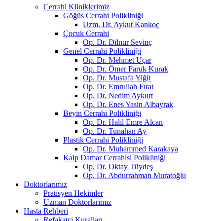
Cerrahi Kliniklerimiz
Göğüs Cerrahi Polikliniği
Uzm. Dr. Aykut Kankoç
Çocuk Cerrahi
Op. Dr. Dilnur Sevinç
Genel Cerrahi Polikliniği
Op. Dr. Mehmet Uçar
Op. Dr. Ömer Faruk Kurak
Op. Dr. Mustafa Yiğit
Op. Dr. Emrullah Fırat
Op. Dr. Nedim Aykurt
Op. Dr. Enes Yasin Albayrak
Beyin Cerrahi Polikliniği
Op. Dr. Halil Emre Alcan
Op. Dr. Tunahan Ay
Plastik Cerrahi Polikliniği
Op. Dr. Muhammed Karakaya
Kalp Damar Cerrahisi Polikliniği
Op. Dr. Oktay Tüydeş
Op. Dr. Abdurrahman Muratoğlu
Doktorlarımız
Pratisyen Hekimler
Uzman Doktorlarımız
Hasta Rehberi
Refakatçi Kuralları