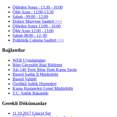
Öğleden Sonra : 13:30 - 16:00
Öğle Arası : 12:00-13:30
Sabah : 09:00 - 12:00
Doktor Muayene Saatleri >>>
Öğleden Sonra 13:00 - 16:00
Öğle Arası 12:00 - 13:00
Sabah 08:00 - 12: 00
Poliklinik Çalışma Saatleri >>>
Bağlantlar
WEB Uygulamaları
Bilgi Güvenliği İhlal Bildirimi
Alo 140 Terör İhbar Hattı Kamu Spotu
Bingöl Sağlık İl Müdürlüğü
Bingöl Valiliği
Özellikli Sağlık Hizmetleri
Kamu Hastaneleri Genel Müdürlüğü
T.C. Sağlık Bakanlığı
Gerekli Dökümanlar
11.10.2017 Güncel Sut