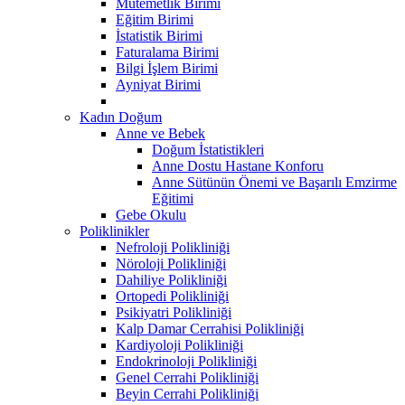
Mutemetlik Birimi
Eğitim Birimi
İstatistik Birimi
Faturalama Birimi
Bilgi İşlem Birimi
Ayniyat Birimi
Kadın Doğum
Anne ve Bebek
Doğum İstatistikleri
Anne Dostu Hastane Konforu
Anne Sütünün Önemi ve Başarılı Emzirme
Eğitimi
Gebe Okulu
Poliklinikler
Nefroloji Polikliniği
Nöroloji Polikliniği
Dahiliye Polikliniği
Ortopedi Polikliniği
Psikiyatri Polikliniği
Kalp Damar Cerrahisi Polikliniği
Kardiyoloji Polikliniği
Endokrinoloji Polikliniği
Genel Cerrahi Polikliniği
Beyin Cerrahi Polikliniği