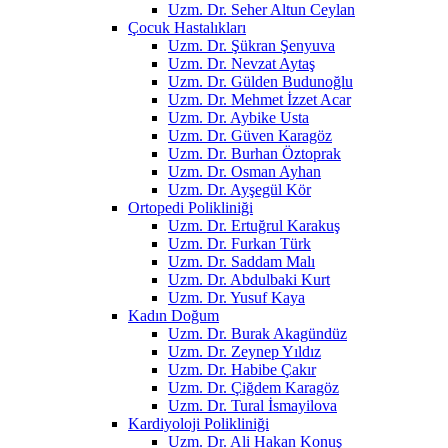
Uzm. Dr. Seher Altun Ceylan
Çocuk Hastalıkları
Uzm. Dr. Şükran Şenyuva
Uzm. Dr. Nevzat Aytaş
Uzm. Dr. Gülden Budunoğlu
Uzm. Dr. Mehmet İzzet Acar
Uzm. Dr. Aybike Usta
Uzm. Dr. Güven Karagöz
Uzm. Dr. Burhan Öztoprak
Uzm. Dr. Osman Ayhan
Uzm. Dr. Ayşegül Kör
Ortopedi Polikliniği
Uzm. Dr. Ertuğrul Karakuş
Uzm. Dr. Furkan Türk
Uzm. Dr. Saddam Malı
Uzm. Dr. Abdulbaki Kurt
Uzm. Dr. Yusuf Kaya
Kadın Doğum
Uzm. Dr. Burak Akagündüz
Uzm. Dr. Zeynep Yıldız
Uzm. Dr. Habibe Çakır
Uzm. Dr. Çiğdem Karagöz
Uzm. Dr. Tural İsmayilova
Kardiyoloji Polikliniği
Uzm. Dr. Ali Hakan Konuş