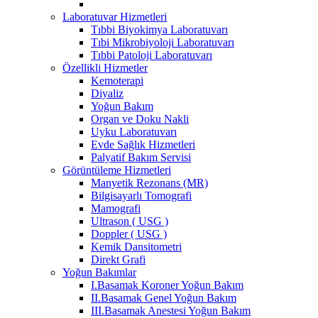
Laboratuvar Hizmetleri
Tıbbi Biyokimya Laboratuvarı
Tıbi Mikrobiyoloji Laboratuvarı
Tıbbi Patoloji Laboratuvarı
Özellikli Hizmetler
Kemoterapi
Diyaliz
Yoğun Bakım
Organ ve Doku Nakli
Uyku Laboratuvarı
Evde Sağlık Hizmetleri
Palyatif Bakım Servisi
Görüntüleme Hizmetleri
Manyetik Rezonans (MR)
Bilgisayarlı Tomografi
Mamografi
Ultrason ( USG )
Doppler ( USG )
Kemik Dansitometri
Direkt Grafi
Yoğun Bakımlar
I.Basamak Koroner Yoğun Bakım
II.Basamak Genel Yoğun Bakım
III.Basamak Anestesi Yoğun Bakım