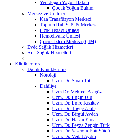
Yenidoğan Yoğun Bakım
Çocuk Yoğun Bakım
Merkez ve Üniteler
Kan Transfüzyon Merkezi
Toplum Ruh Sağlığı Merkezi
Fizik Tedavi Ünitesi
Hemodiyaliz Ünitesi
Çocuk İzlem Merkezi (ÇİM)
Evde Sağlık Hizmetleri
Acil Sağlık Hizmetleri
Kliniklerimiz
Dahili Kliniklerimiz
Nöroloji
Uzm. Dr. Sinan Tatlı
Dahiliye
Uzm.Dr. Mehmet Alagöz
Uzm. Dr. Engin Ulu
Uzm. Dr. Emre Kızıltav
Uzm. Dr. Tuğçe Akdiş
Uzm. Dr. Birgül Avdan
Uzm. Dr. Hasan Elmas
Uzm. Dr. Feyza Zengin Türk
Uzm. Dr. Yasemin Batı Sütcü
Uzm. Dr. Vedat Aydın