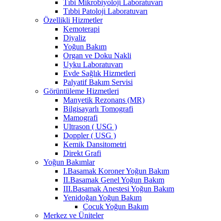
Tıbi Mikrobiyoloji Laboratuvarı
Tıbbi Patoloji Laboratuvarı
Özellikli Hizmetler
Kemoterapi
Diyaliz
Yoğun Bakım
Organ ve Doku Nakli
Uyku Laboratuvarı
Evde Sağlık Hizmetleri
Palyatif Bakım Servisi
Görüntüleme Hizmetleri
Manyetik Rezonans (MR)
Bilgisayarlı Tomografi
Mamografi
Ultrason ( USG )
Doppler ( USG )
Kemik Dansitometri
Direkt Grafi
Yoğun Bakımlar
I.Basamak Koroner Yoğun Bakım
II.Basamak Genel Yoğun Bakım
III.Basamak Anestesi Yoğun Bakım
Yenidoğan Yoğun Bakım
Çocuk Yoğun Bakım
Merkez ve Üniteler