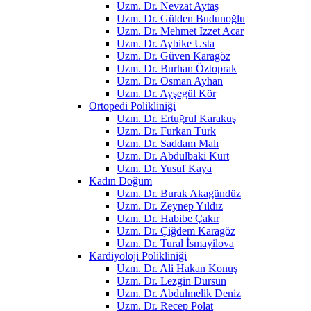
Uzm. Dr. Nevzat Aytaş
Uzm. Dr. Gülden Budunoğlu
Uzm. Dr. Mehmet İzzet Acar
Uzm. Dr. Aybike Usta
Uzm. Dr. Güven Karagöz
Uzm. Dr. Burhan Öztoprak
Uzm. Dr. Osman Ayhan
Uzm. Dr. Ayşegül Kör
Ortopedi Polikliniği
Uzm. Dr. Ertuğrul Karakuş
Uzm. Dr. Furkan Türk
Uzm. Dr. Saddam Malı
Uzm. Dr. Abdulbaki Kurt
Uzm. Dr. Yusuf Kaya
Kadın Doğum
Uzm. Dr. Burak Akagündüz
Uzm. Dr. Zeynep Yıldız
Uzm. Dr. Habibe Çakır
Uzm. Dr. Çiğdem Karagöz
Uzm. Dr. Tural İsmayilova
Kardiyoloji Polikliniği
Uzm. Dr. Ali Hakan Konuş
Uzm. Dr. Lezgin Dursun
Uzm. Dr. Abdulmelik Deniz
Uzm. Dr. Recep Polat