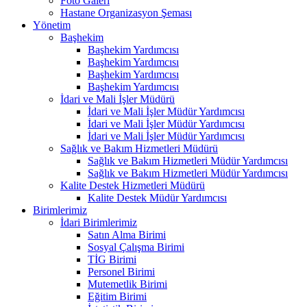
Foto Galeri
Hastane Organizasyon Şeması
Yönetim
Başhekim
Başhekim Yardımcısı
Başhekim Yardımcısı
Başhekim Yardımcısı
Başhekim Yardımcısı
İdari ve Mali İşler Müdürü
İdari ve Mali İşler Müdür Yardımcısı
İdari ve Mali İşler Müdür Yardımcısı
İdari ve Mali İşler Müdür Yardımcısı
Sağlık ve Bakım Hizmetleri Müdürü
Sağlık ve Bakım Hizmetleri Müdür Yardımcısı
Sağlık ve Bakım Hizmetleri Müdür Yardımcısı
Kalite Destek Hizmetleri Müdürü
Kalite Destek Müdür Yardımcısı
Birimlerimiz
İdari Birimlerimiz
Satın Alma Birimi
Sosyal Çalışma Birimi
TİG Birimi
Personel Birimi
Mutemetlik Birimi
Eğitim Birimi