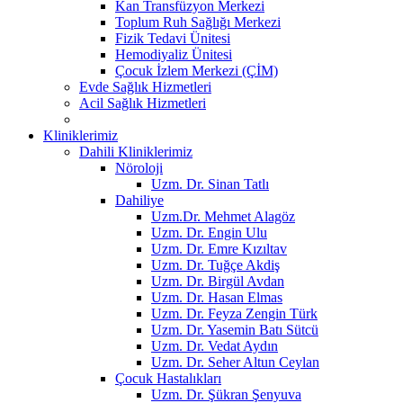
Kan Transfüzyon Merkezi
Toplum Ruh Sağlığı Merkezi
Fizik Tedavi Ünitesi
Hemodiyaliz Ünitesi
Çocuk İzlem Merkezi (ÇİM)
Evde Sağlık Hizmetleri
Acil Sağlık Hizmetleri
Kliniklerimiz
Dahili Kliniklerimiz
Nöroloji
Uzm. Dr. Sinan Tatlı
Dahiliye
Uzm.Dr. Mehmet Alagöz
Uzm. Dr. Engin Ulu
Uzm. Dr. Emre Kızıltav
Uzm. Dr. Tuğçe Akdiş
Uzm. Dr. Birgül Avdan
Uzm. Dr. Hasan Elmas
Uzm. Dr. Feyza Zengin Türk
Uzm. Dr. Yasemin Batı Sütcü
Uzm. Dr. Vedat Aydın
Uzm. Dr. Seher Altun Ceylan
Çocuk Hastalıkları
Uzm. Dr. Şükran Şenyuva