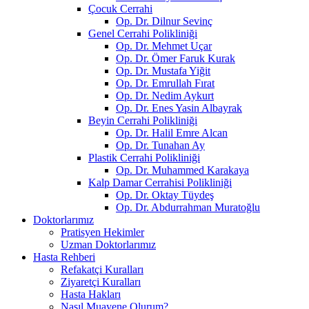
Çocuk Cerrahi
Op. Dr. Dilnur Sevinç
Genel Cerrahi Polikliniği
Op. Dr. Mehmet Uçar
Op. Dr. Ömer Faruk Kurak
Op. Dr. Mustafa Yiğit
Op. Dr. Emrullah Fırat
Op. Dr. Nedim Aykurt
Op. Dr. Enes Yasin Albayrak
Beyin Cerrahi Polikliniği
Op. Dr. Halil Emre Alcan
Op. Dr. Tunahan Ay
Plastik Cerrahi Polikliniği
Op. Dr. Muhammed Karakaya
Kalp Damar Cerrahisi Polikliniği
Op. Dr. Oktay Tüydeş
Op. Dr. Abdurrahman Muratoğlu
Doktorlarımız
Pratisyen Hekimler
Uzman Doktorlarımız
Hasta Rehberi
Refakatçi Kuralları
Ziyaretçi Kuralları
Hasta Hakları
Nasıl Muayene Olurum?