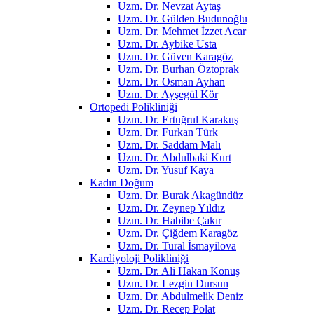
Uzm. Dr. Nevzat Aytaş
Uzm. Dr. Gülden Budunoğlu
Uzm. Dr. Mehmet İzzet Acar
Uzm. Dr. Aybike Usta
Uzm. Dr. Güven Karagöz
Uzm. Dr. Burhan Öztoprak
Uzm. Dr. Osman Ayhan
Uzm. Dr. Ayşegül Kör
Ortopedi Polikliniği
Uzm. Dr. Ertuğrul Karakuş
Uzm. Dr. Furkan Türk
Uzm. Dr. Saddam Malı
Uzm. Dr. Abdulbaki Kurt
Uzm. Dr. Yusuf Kaya
Kadın Doğum
Uzm. Dr. Burak Akagündüz
Uzm. Dr. Zeynep Yıldız
Uzm. Dr. Habibe Çakır
Uzm. Dr. Çiğdem Karagöz
Uzm. Dr. Tural İsmayilova
Kardiyoloji Polikliniği
Uzm. Dr. Ali Hakan Konuş
Uzm. Dr. Lezgin Dursun
Uzm. Dr. Abdulmelik Deniz
Uzm. Dr. Recep Polat