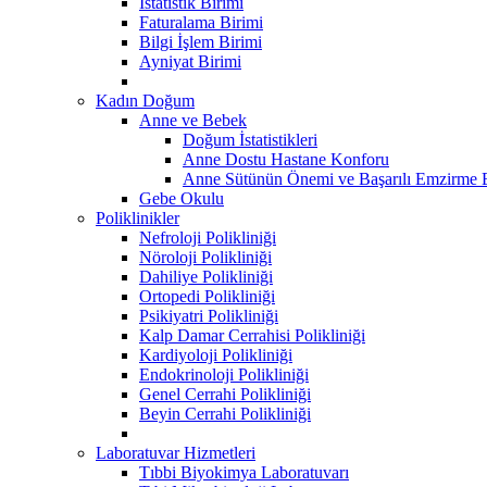
İstatistik Birimi
Faturalama Birimi
Bilgi İşlem Birimi
Ayniyat Birimi
Kadın Doğum
Anne ve Bebek
Doğum İstatistikleri
Anne Dostu Hastane Konforu
Anne Sütünün Önemi ve Başarılı Emzirme E
Gebe Okulu
Poliklinikler
Nefroloji Polikliniği
Nöroloji Polikliniği
Dahiliye Polikliniği
Ortopedi Polikliniği
Psikiyatri Polikliniği
Kalp Damar Cerrahisi Polikliniği
Kardiyoloji Polikliniği
Endokrinoloji Polikliniği
Genel Cerrahi Polikliniği
Beyin Cerrahi Polikliniği
Laboratuvar Hizmetleri
Tıbbi Biyokimya Laboratuvarı