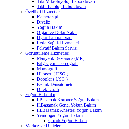
Tıbi Mikrobiyoloji Laboratuvarı
Tıbbi Patoloji Laboratuvarı
Özellikli Hizmetler
Kemoterapi
Diyaliz
Yoğun Bakım
Organ ve Doku Nakli
Uyku Laboratuvarı
Evde Sağlık Hizmetleri
Palyatif Bakım Servisi
Görüntüleme Hizmetleri
Manyetik Rezonans (MR)
Bilgisayarlı Tomografi
Mamografi
Ultrason ( USG )
Doppler ( USG )
Kemik Dansitometri
Direkt Grafi
Yoğun Bakımlar
I.Basamak Koroner Yoğun Bakım
II.Basamak Genel Yoğun Bakım
III.Basamak Anestesi Yoğun Bakım
Yenidoğan Yoğun Bakım
Çocuk Yoğun Bakım
Merkez ve Üniteler