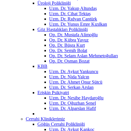
Üroloji Polikliniği
Uzm. Dr. Yakup Altundaş
Uzm. Dr. Cihat Tektaş
Uzm. Dr. Rıdvan Cantürk
Uzm. Dr. Yunus Emre Kızılkan
Göz Hastalıkları Polikliniği
Op. Dr. Mustafa Alimoğlu
Op. Dr. Kübra Yavuz
Op. Dr. Büşra Kurt
Op. Dr. Semih Bolat
Op. Dr. Selam Aslan Mehmetoğulları
Op. Dr. Osman Bozat
KBB
Uzm. Dr. Aykut Yankuncu
Uzm. Dr. Nida Yalçın
Uzm. Dr. Ahmet Onur Sütcü
Uzm. Dr. Serkan Arslan
Erişkin Psikiyatri
Uzm. Dr. Nesibe Haydaroğlu
Uzm. Dr. Oğuzhan Şenel
Uzm. Dr. Alparslan Hafif
Cerrahi Kliniklerimiz
Göğüs Cerrahi Polikliniği
Uzm. Dr. Aykut Kankoç