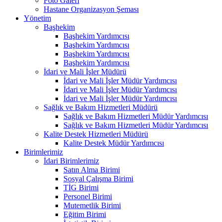
Foto Galeri
Hastane Organizasyon Şeması
Yönetim
Başhekim
Başhekim Yardımcısı
Başhekim Yardımcısı
Başhekim Yardımcısı
Başhekim Yardımcısı
İdari ve Mali İşler Müdürü
İdari ve Mali İşler Müdür Yardımcısı
İdari ve Mali İşler Müdür Yardımcısı
İdari ve Mali İşler Müdür Yardımcısı
Sağlık ve Bakım Hizmetleri Müdürü
Sağlık ve Bakım Hizmetleri Müdür Yardımcısı
Sağlık ve Bakım Hizmetleri Müdür Yardımcısı
Kalite Destek Hizmetleri Müdürü
Kalite Destek Müdür Yardımcısı
Birimlerimiz
İdari Birimlerimiz
Satın Alma Birimi
Sosyal Çalışma Birimi
TİG Birimi
Personel Birimi
Mutemetlik Birimi
Eğitim Birimi