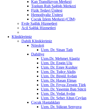
Kan Transfüzyon Merkezi
Toplum Ruh Sağlığı Merkezi
Fizik Tedavi Ünitesi
Hemodiyaliz Ünitesi
Çocuk İzlem Merkezi (ÇİM)
Evde Sağlık Hizmetleri
Acil Sağlık Hizmetleri
Kliniklerimiz
Dahili Kliniklerimiz
Nöroloji
Uzm. Dr. Sinan Tatlı
Dahiliye
Uzm.Dr. Mehmet Alagöz
Uzm. Dr. Engin Ulu
Uzm. Dr. Emre Kızıltav
Uzm. Dr. Tuğçe Akdiş
Uzm. Dr. Birgül Avdan
Uzm. Dr. Hasan Elmas
Uzm. Dr. Feyza Zengin Türk
Uzm. Dr. Yasemin Batı Sütcü
Uzm. Dr. Vedat Aydın
Uzm. Dr. Seher Altun Ceylan
Çocuk Hastalıkları
Uzm. Dr. Şükran Şenyuva