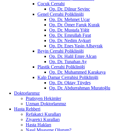
Çocuk Cerrahi
Op. Dr. Dilnur Sevinç
Genel Cerrahi Polikliniği
Op. Dr. Mehmet Uçar
Op. Dr. Ömer Faruk Kurak
Op. Dr. Mustafa Yiğit
Op. Dr. Emrullah Fırat
Op. Dr. Nedim Aykurt
Op. Dr. Enes Yasin Albayrak
Beyin Cerrahi Polikliniği
Op. Dr. Halil Emre Alcan
Op. Dr. Tunahan Ay
Plastik Cerrahi Polikliniği
Op. Dr. Muhammed Karakaya
Kalp Damar Cerrahisi Polikliniği
Op. Dr. Oktay Tüydeş
Op. Dr. Abdurrahman Muratoğlu
Doktorlarımız
Pratisyen Hekimler
Uzman Doktorlarımız
Hasta Rehberi
Refakatçi Kuralları
Ziyaretçi Kuralları
Hasta Hakları
Nasıl Muayene Olurum?