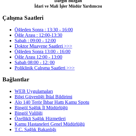
Dargın Buzgan
İdari ve Mali İşler Müdür Yardımcısı
Çalışma Saatleri
Öğleden Sonra : 13:30 - 16:00
Öğle Arası : 12:00-13:30
Sabah : 09:00 - 12:00
Doktor Muayene Saatleri >>>
Öğleden Sonra 13:00 - 16:00
Öğle Arası 12:00 - 13:00
Sabah 08:00 - 12: 00
Poliklinik Çalışma Saatleri >>>
Bağlantlar
WEB Uygulamaları
Bilgi Güvenliği İhlal Bildirimi
Alo 140 Terör İhbar Hattı Kamu Spotu
Bingöl Sağlık İl Müdürlüğü
Bingöl Valiliği
Özellikli Sağlık Hizmetleri
Kamu Hastaneleri Genel Müdürlüğü
T.C. Sağlık Bakanlığı