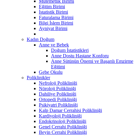
Mutemetlik Birimi
Eğitim Birimi
İstatistik Birimi
Faturalama Birimi
Bilgi İşlem Birimi
Ayniyat Birimi
Kadın Doğum
Anne ve Bebek
Doğum İstatistikleri
Anne Dostu Hastane Konforu
Anne Sütünün Önemi ve Başarılı Emzirme
Eğitimi
Gebe Okulu
Poliklinikler
Nefroloji Polikliniği
Nöroloji Polikliniği
Dahiliye Polikliniği
Ortopedi Polikliniği
Psikiyatri Polikliniği
Kalp Damar Cerrahisi Polikliniği
Kardiyoloji Polikliniği
Endokrinoloji Polikliniği
Genel Cerrahi Polikliniği
Beyin Cerrahi Polikliniği