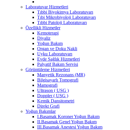
Laboratuvar Hizmetleri
Tıbbi Biyokimya Laboratuvarı
Tıbi Mikrobiyoloji Laboratuvarı
Tıbbi Patoloji Laboratuvarı
Özellikli Hizmetler
Kemoterapi
Diyaliz
Yoğun Bakım
Organ ve Doku Nakli
Uyku Laboratuvarı
Evde Sağlık Hizmetleri
Palyatif Bakım Servisi
Görüntüleme Hizmetleri
Manyetik Rezonans (MR)
Bilgisayarlı Tomografi
Mamografi
Ultrason ( USG )
Doppler ( USG )
Kemik Dansitometri
Direkt Grafi
Yoğun Bakımlar
I.Basamak Koroner Yoğun Bakım
II.Basamak Genel Yoğun Bakım
III.Basamak Anestesi Yoğun Bakım