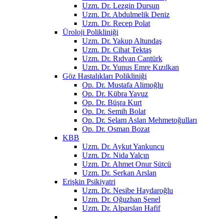
Uzm. Dr. Lezgin Dursun
Uzm. Dr. Abdulmelik Deniz
Uzm. Dr. Recep Polat
Üroloji Polikliniği
Uzm. Dr. Yakup Altundaş
Uzm. Dr. Cihat Tektaş
Uzm. Dr. Rıdvan Cantürk
Uzm. Dr. Yunus Emre Kızılkan
Göz Hastalıkları Polikliniği
Op. Dr. Mustafa Alimoğlu
Op. Dr. Kübra Yavuz
Op. Dr. Büşra Kurt
Op. Dr. Semih Bolat
Op. Dr. Selam Aslan Mehmetoğulları
Op. Dr. Osman Bozat
KBB
Uzm. Dr. Aykut Yankuncu
Uzm. Dr. Nida Yalçın
Uzm. Dr. Ahmet Onur Sütcü
Uzm. Dr. Serkan Arslan
Erişkin Psikiyatri
Uzm. Dr. Nesibe Haydaroğlu
Uzm. Dr. Oğuzhan Şenel
Uzm. Dr. Alparslan Hafif