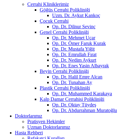
Cerrahi Kliniklerimiz
Göğüs Cerrahi Polikliniği
Uzm. Dr. Aykut Kankoç
Çocuk Cerrahi
Op. Dr. Dilnur Sevinç
Genel Cerrahi Polikliniği
Op. Dr. Mehmet Uçar
Op. Dr. Ömer Faruk Kurak
Op. Dr. Mustafa Yiğit
Op. Dr. Emrullah Fırat
Op. Dr. Nedim Aykurt
Op. Dr. Enes Yasin Albayrak
Beyin Cerrahi Polikliniği
Op. Dr. Halil Emre Alcan
Op. Dr. Tunahan Ay
Plastik Cerrahi Polikliniği
Op. Dr. Muhammed Karakaya
Kalp Damar Cerrahisi Polikliniği
Op. Dr. Oktay Tüydeş
Op. Dr. Abdurrahman Muratoğlu
Doktorlarımız
Pratisyen Hekimler
Uzman Doktorlarımız
Hasta Rehberi
Refakatçi Kuralları