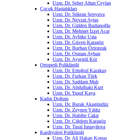
Uzm. Dr. Seher Altun Ceylan
Çocuk Hastalıkları
Uzm. Dr. Şükran Şenyuva
Uzm. Dr. Nevzat Aytaş
Uzm. Dr. Gülden Budunoğlu
Uzm. Dr. Mehmet İzzet Acar
Uzm. Dr. Aybike Usta
Uzm. Dr. Güven Karagöz
Uzm. Dr. Burhan Öztoprak
Uzm. Dr. Osman Ayhan
Uzm. Dr. Ayşegül Kör
Ortopedi Polikliniği
Uzm. Dr. Ertuğrul Karakuş
Uzm. Dr. Furkan Türk
Uzm. Dr. Saddam Malı
Uzm. Dr. Abdulbaki Kurt
Uzm. Dr. Yusuf Kaya
Kadın Doğum
Uzm. Dr. Burak Akagündüz
Uzm. Dr. Zeynep Yıldız
Uzm. Dr. Habibe Çakır
Uzm. Dr. Çiğdem Karagöz
Uzm. Dr. Tural İsmayilova
Kardiyoloji Polikliniği
Uzm. Dr. Ali Hakan Konuş