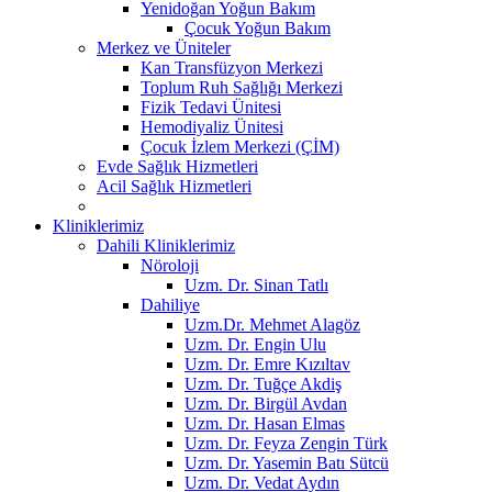
Yenidoğan Yoğun Bakım
Çocuk Yoğun Bakım
Merkez ve Üniteler
Kan Transfüzyon Merkezi
Toplum Ruh Sağlığı Merkezi
Fizik Tedavi Ünitesi
Hemodiyaliz Ünitesi
Çocuk İzlem Merkezi (ÇİM)
Evde Sağlık Hizmetleri
Acil Sağlık Hizmetleri
Kliniklerimiz
Dahili Kliniklerimiz
Nöroloji
Uzm. Dr. Sinan Tatlı
Dahiliye
Uzm.Dr. Mehmet Alagöz
Uzm. Dr. Engin Ulu
Uzm. Dr. Emre Kızıltav
Uzm. Dr. Tuğçe Akdiş
Uzm. Dr. Birgül Avdan
Uzm. Dr. Hasan Elmas
Uzm. Dr. Feyza Zengin Türk
Uzm. Dr. Yasemin Batı Sütcü
Uzm. Dr. Vedat Aydın