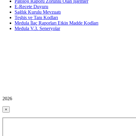
Patoloji Raporu Zorunlu Olan İşlemler
E-Reçete Duyuru
Sağlık Kurulu Mevzuatı
Teşhis ve Tanı Kodları
Medula İlaç Raporları Etkin Madde Kodları
Medula V.3. Seneryolar
2026
×