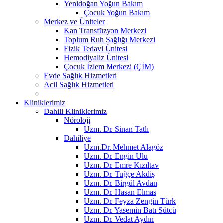
Yenidoğan Yoğun Bakım
Çocuk Yoğun Bakım
Merkez ve Üniteler
Kan Transfüzyon Merkezi
Toplum Ruh Sağlığı Merkezi
Fizik Tedavi Ünitesi
Hemodiyaliz Ünitesi
Çocuk İzlem Merkezi (ÇİM)
Evde Sağlık Hizmetleri
Acil Sağlık Hizmetleri
Kliniklerimiz
Dahili Kliniklerimiz
Nöroloji
Uzm. Dr. Sinan Tatlı
Dahiliye
Uzm.Dr. Mehmet Alagöz
Uzm. Dr. Engin Ulu
Uzm. Dr. Emre Kızıltav
Uzm. Dr. Tuğçe Akdiş
Uzm. Dr. Birgül Avdan
Uzm. Dr. Hasan Elmas
Uzm. Dr. Feyza Zengin Türk
Uzm. Dr. Yasemin Batı Sütcü
Uzm. Dr. Vedat Aydın