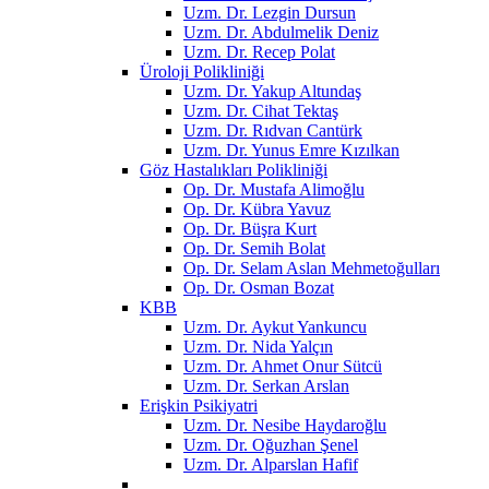
Uzm. Dr. Lezgin Dursun
Uzm. Dr. Abdulmelik Deniz
Uzm. Dr. Recep Polat
Üroloji Polikliniği
Uzm. Dr. Yakup Altundaş
Uzm. Dr. Cihat Tektaş
Uzm. Dr. Rıdvan Cantürk
Uzm. Dr. Yunus Emre Kızılkan
Göz Hastalıkları Polikliniği
Op. Dr. Mustafa Alimoğlu
Op. Dr. Kübra Yavuz
Op. Dr. Büşra Kurt
Op. Dr. Semih Bolat
Op. Dr. Selam Aslan Mehmetoğulları
Op. Dr. Osman Bozat
KBB
Uzm. Dr. Aykut Yankuncu
Uzm. Dr. Nida Yalçın
Uzm. Dr. Ahmet Onur Sütcü
Uzm. Dr. Serkan Arslan
Erişkin Psikiyatri
Uzm. Dr. Nesibe Haydaroğlu
Uzm. Dr. Oğuzhan Şenel
Uzm. Dr. Alparslan Hafif