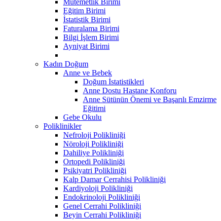
Mutemetlik Birimi
Eğitim Birimi
İstatistik Birimi
Faturalama Birimi
Bilgi İşlem Birimi
Ayniyat Birimi
Kadın Doğum
Anne ve Bebek
Doğum İstatistikleri
Anne Dostu Hastane Konforu
Anne Sütünün Önemi ve Başarılı Emzirme
Eğitimi
Gebe Okulu
Poliklinikler
Nefroloji Polikliniği
Nöroloji Polikliniği
Dahiliye Polikliniği
Ortopedi Polikliniği
Psikiyatri Polikliniği
Kalp Damar Cerrahisi Polikliniği
Kardiyoloji Polikliniği
Endokrinoloji Polikliniği
Genel Cerrahi Polikliniği
Beyin Cerrahi Polikliniği