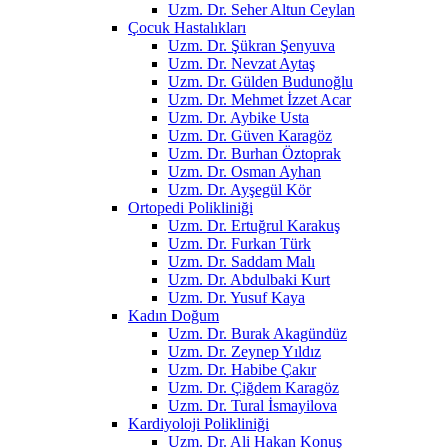
Uzm. Dr. Seher Altun Ceylan
Çocuk Hastalıkları
Uzm. Dr. Şükran Şenyuva
Uzm. Dr. Nevzat Aytaş
Uzm. Dr. Gülden Budunoğlu
Uzm. Dr. Mehmet İzzet Acar
Uzm. Dr. Aybike Usta
Uzm. Dr. Güven Karagöz
Uzm. Dr. Burhan Öztoprak
Uzm. Dr. Osman Ayhan
Uzm. Dr. Ayşegül Kör
Ortopedi Polikliniği
Uzm. Dr. Ertuğrul Karakuş
Uzm. Dr. Furkan Türk
Uzm. Dr. Saddam Malı
Uzm. Dr. Abdulbaki Kurt
Uzm. Dr. Yusuf Kaya
Kadın Doğum
Uzm. Dr. Burak Akagündüz
Uzm. Dr. Zeynep Yıldız
Uzm. Dr. Habibe Çakır
Uzm. Dr. Çiğdem Karagöz
Uzm. Dr. Tural İsmayilova
Kardiyoloji Polikliniği
Uzm. Dr. Ali Hakan Konuş