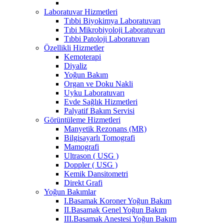
Laboratuvar Hizmetleri
Tıbbi Biyokimya Laboratuvarı
Tıbi Mikrobiyoloji Laboratuvarı
Tıbbi Patoloji Laboratuvarı
Özellikli Hizmetler
Kemoterapi
Diyaliz
Yoğun Bakım
Organ ve Doku Nakli
Uyku Laboratuvarı
Evde Sağlık Hizmetleri
Palyatif Bakım Servisi
Görüntüleme Hizmetleri
Manyetik Rezonans (MR)
Bilgisayarlı Tomografi
Mamografi
Ultrason ( USG )
Doppler ( USG )
Kemik Dansitometri
Direkt Grafi
Yoğun Bakımlar
I.Basamak Koroner Yoğun Bakım
II.Basamak Genel Yoğun Bakım
III.Basamak Anestesi Yoğun Bakım