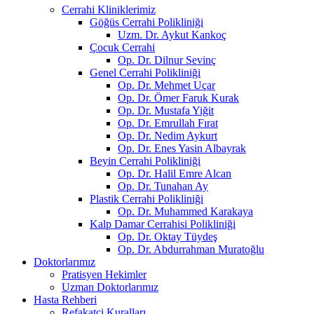
Cerrahi Kliniklerimiz
Göğüs Cerrahi Polikliniği
Uzm. Dr. Aykut Kankoç
Çocuk Cerrahi
Op. Dr. Dilnur Sevinç
Genel Cerrahi Polikliniği
Op. Dr. Mehmet Uçar
Op. Dr. Ömer Faruk Kurak
Op. Dr. Mustafa Yiğit
Op. Dr. Emrullah Fırat
Op. Dr. Nedim Aykurt
Op. Dr. Enes Yasin Albayrak
Beyin Cerrahi Polikliniği
Op. Dr. Halil Emre Alcan
Op. Dr. Tunahan Ay
Plastik Cerrahi Polikliniği
Op. Dr. Muhammed Karakaya
Kalp Damar Cerrahisi Polikliniği
Op. Dr. Oktay Tüydeş
Op. Dr. Abdurrahman Muratoğlu
Doktorlarımız
Pratisyen Hekimler
Uzman Doktorlarımız
Hasta Rehberi
Refakatçi Kuralları