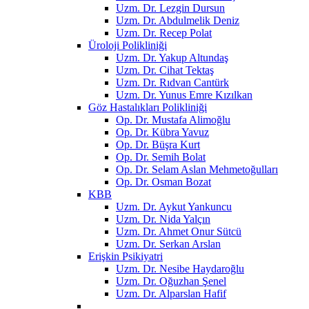
Uzm. Dr. Lezgin Dursun
Uzm. Dr. Abdulmelik Deniz
Uzm. Dr. Recep Polat
Üroloji Polikliniği
Uzm. Dr. Yakup Altundaş
Uzm. Dr. Cihat Tektaş
Uzm. Dr. Rıdvan Cantürk
Uzm. Dr. Yunus Emre Kızılkan
Göz Hastalıkları Polikliniği
Op. Dr. Mustafa Alimoğlu
Op. Dr. Kübra Yavuz
Op. Dr. Büşra Kurt
Op. Dr. Semih Bolat
Op. Dr. Selam Aslan Mehmetoğulları
Op. Dr. Osman Bozat
KBB
Uzm. Dr. Aykut Yankuncu
Uzm. Dr. Nida Yalçın
Uzm. Dr. Ahmet Onur Sütcü
Uzm. Dr. Serkan Arslan
Erişkin Psikiyatri
Uzm. Dr. Nesibe Haydaroğlu
Uzm. Dr. Oğuzhan Şenel
Uzm. Dr. Alparslan Hafif