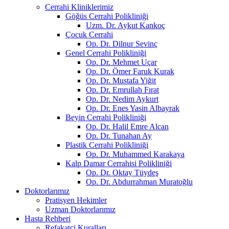
Cerrahi Kliniklerimiz
Göğüs Cerrahi Polikliniği
Uzm. Dr. Aykut Kankoç
Çocuk Cerrahi
Op. Dr. Dilnur Sevinç
Genel Cerrahi Polikliniği
Op. Dr. Mehmet Uçar
Op. Dr. Ömer Faruk Kurak
Op. Dr. Mustafa Yiğit
Op. Dr. Emrullah Fırat
Op. Dr. Nedim Aykurt
Op. Dr. Enes Yasin Albayrak
Beyin Cerrahi Polikliniği
Op. Dr. Halil Emre Alcan
Op. Dr. Tunahan Ay
Plastik Cerrahi Polikliniği
Op. Dr. Muhammed Karakaya
Kalp Damar Cerrahisi Polikliniği
Op. Dr. Oktay Tüydeş
Op. Dr. Abdurrahman Muratoğlu
Doktorlarımız
Pratisyen Hekimler
Uzman Doktorlarımız
Hasta Rehberi
Refakatçi Kuralları