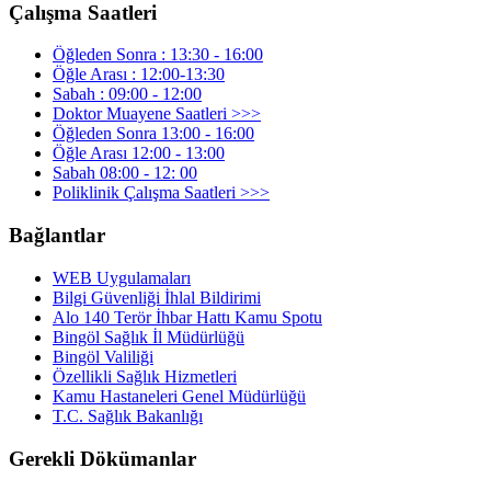
Çalışma Saatleri
Öğleden Sonra : 13:30 - 16:00
Öğle Arası : 12:00-13:30
Sabah : 09:00 - 12:00
Doktor Muayene Saatleri >>>
Öğleden Sonra 13:00 - 16:00
Öğle Arası 12:00 - 13:00
Sabah 08:00 - 12: 00
Poliklinik Çalışma Saatleri >>>
Bağlantlar
WEB Uygulamaları
Bilgi Güvenliği İhlal Bildirimi
Alo 140 Terör İhbar Hattı Kamu Spotu
Bingöl Sağlık İl Müdürlüğü
Bingöl Valiliği
Özellikli Sağlık Hizmetleri
Kamu Hastaneleri Genel Müdürlüğü
T.C. Sağlık Bakanlığı
Gerekli Dökümanlar