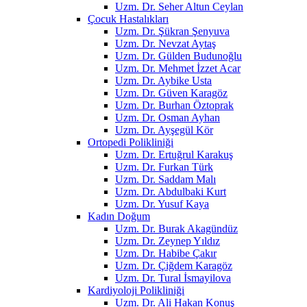
Uzm. Dr. Seher Altun Ceylan
Çocuk Hastalıkları
Uzm. Dr. Şükran Şenyuva
Uzm. Dr. Nevzat Aytaş
Uzm. Dr. Gülden Budunoğlu
Uzm. Dr. Mehmet İzzet Acar
Uzm. Dr. Aybike Usta
Uzm. Dr. Güven Karagöz
Uzm. Dr. Burhan Öztoprak
Uzm. Dr. Osman Ayhan
Uzm. Dr. Ayşegül Kör
Ortopedi Polikliniği
Uzm. Dr. Ertuğrul Karakuş
Uzm. Dr. Furkan Türk
Uzm. Dr. Saddam Malı
Uzm. Dr. Abdulbaki Kurt
Uzm. Dr. Yusuf Kaya
Kadın Doğum
Uzm. Dr. Burak Akagündüz
Uzm. Dr. Zeynep Yıldız
Uzm. Dr. Habibe Çakır
Uzm. Dr. Çiğdem Karagöz
Uzm. Dr. Tural İsmayilova
Kardiyoloji Polikliniği
Uzm. Dr. Ali Hakan Konuş