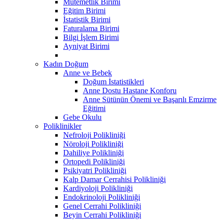
Mutemetlik Birimi
Eğitim Birimi
İstatistik Birimi
Faturalama Birimi
Bilgi İşlem Birimi
Ayniyat Birimi
Kadın Doğum
Anne ve Bebek
Doğum İstatistikleri
Anne Dostu Hastane Konforu
Anne Sütünün Önemi ve Başarılı Emzirme
Eğitimi
Gebe Okulu
Poliklinikler
Nefroloji Polikliniği
Nöroloji Polikliniği
Dahiliye Polikliniği
Ortopedi Polikliniği
Psikiyatri Polikliniği
Kalp Damar Cerrahisi Polikliniği
Kardiyoloji Polikliniği
Endokrinoloji Polikliniği
Genel Cerrahi Polikliniği
Beyin Cerrahi Polikliniği