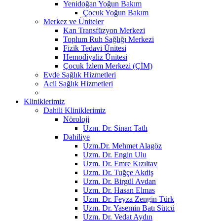
Yenidoğan Yoğun Bakım
Çocuk Yoğun Bakım
Merkez ve Üniteler
Kan Transfüzyon Merkezi
Toplum Ruh Sağlığı Merkezi
Fizik Tedavi Ünitesi
Hemodiyaliz Ünitesi
Çocuk İzlem Merkezi (ÇİM)
Evde Sağlık Hizmetleri
Acil Sağlık Hizmetleri
Kliniklerimiz
Dahili Kliniklerimiz
Nöroloji
Uzm. Dr. Sinan Tatlı
Dahiliye
Uzm.Dr. Mehmet Alagöz
Uzm. Dr. Engin Ulu
Uzm. Dr. Emre Kızıltav
Uzm. Dr. Tuğçe Akdiş
Uzm. Dr. Birgül Avdan
Uzm. Dr. Hasan Elmas
Uzm. Dr. Feyza Zengin Türk
Uzm. Dr. Yasemin Batı Sütcü
Uzm. Dr. Vedat Aydın