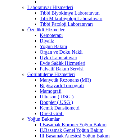
Laboratuvar Hizmetleri
Tıbbi Biyokimya Laboratuvarı
Tıbi Mikrobiyoloji Laboratuvarı
Tıbbi Patoloji Laboratuvarı
Özellikli Hizmetler
Kemoterapi
Diyaliz
Yoğun Bakım
Organ ve Doku Nakli
Uyku Laboratuvarı
Evde Sağlık Hizmetleri
Palyatif Bakım Servisi
Görüntüleme Hizmetleri
Manyetik Rezonans (MR)
Bilgisayarlı Tomografi
Mamografi
Ultrason ( USG )
Doppler ( USG )
Kemik Dansitometri
Direkt Grafi
Yoğun Bakımlar
I.Basamak Koroner Yoğun Bakım
II.Basamak Genel Yoğun Bakım
III.Basamak Anestesi Yoğun Bakım