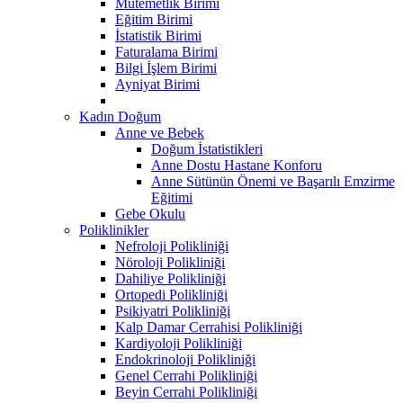
Mutemetlik Birimi
Eğitim Birimi
İstatistik Birimi
Faturalama Birimi
Bilgi İşlem Birimi
Ayniyat Birimi
Kadın Doğum
Anne ve Bebek
Doğum İstatistikleri
Anne Dostu Hastane Konforu
Anne Sütünün Önemi ve Başarılı Emzirme
Eğitimi
Gebe Okulu
Poliklinikler
Nefroloji Polikliniği
Nöroloji Polikliniği
Dahiliye Polikliniği
Ortopedi Polikliniği
Psikiyatri Polikliniği
Kalp Damar Cerrahisi Polikliniği
Kardiyoloji Polikliniği
Endokrinoloji Polikliniği
Genel Cerrahi Polikliniği
Beyin Cerrahi Polikliniği