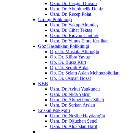
Uzm. Dr. Lezgin Dursun
Uzm. Dr. Abdulmelik Deniz
Uzm. Dr. Recep Polat
Üroloji Polikliniği
Uzm. Dr. Yakup Altundaş
Uzm. Dr. Cihat Tektaş
Uzm. Dr. Rıdvan Cantürk
Uzm. Dr. Yunus Emre Kızılkan
Göz Hastalıkları Polikliniği
Op. Dr. Mustafa Alimoğlu
Op. Dr. Kübra Yavuz
Op. Dr. Büşra Kurt
Op. Dr. Semih Bolat
Op. Dr. Selam Aslan Mehmetoğulları
Op. Dr. Osman Bozat
KBB
Uzm. Dr. Aykut Yankuncu
Uzm. Dr. Nida Yalçın
Uzm. Dr. Ahmet Onur Sütcü
Uzm. Dr. Serkan Arslan
Erişkin Psikiyatri
Uzm. Dr. Nesibe Haydaroğlu
Uzm. Dr. Oğuzhan Şenel
Uzm. Dr. Alparslan Hafif