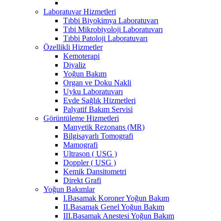
Laboratuvar Hizmetleri
Tıbbi Biyokimya Laboratuvarı
Tıbi Mikrobiyoloji Laboratuvarı
Tıbbi Patoloji Laboratuvarı
Özellikli Hizmetler
Kemoterapi
Diyaliz
Yoğun Bakım
Organ ve Doku Nakli
Uyku Laboratuvarı
Evde Sağlık Hizmetleri
Palyatif Bakım Servisi
Görüntüleme Hizmetleri
Manyetik Rezonans (MR)
Bilgisayarlı Tomografi
Mamografi
Ultrason ( USG )
Doppler ( USG )
Kemik Dansitometri
Direkt Grafi
Yoğun Bakımlar
I.Basamak Koroner Yoğun Bakım
II.Basamak Genel Yoğun Bakım
III.Basamak Anestesi Yoğun Bakım