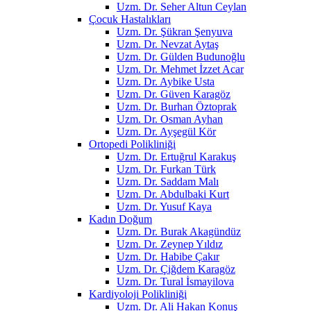
Uzm. Dr. Seher Altun Ceylan
Çocuk Hastalıkları
Uzm. Dr. Şükran Şenyuva
Uzm. Dr. Nevzat Aytaş
Uzm. Dr. Gülden Budunoğlu
Uzm. Dr. Mehmet İzzet Acar
Uzm. Dr. Aybike Usta
Uzm. Dr. Güven Karagöz
Uzm. Dr. Burhan Öztoprak
Uzm. Dr. Osman Ayhan
Uzm. Dr. Ayşegül Kör
Ortopedi Polikliniği
Uzm. Dr. Ertuğrul Karakuş
Uzm. Dr. Furkan Türk
Uzm. Dr. Saddam Malı
Uzm. Dr. Abdulbaki Kurt
Uzm. Dr. Yusuf Kaya
Kadın Doğum
Uzm. Dr. Burak Akagündüz
Uzm. Dr. Zeynep Yıldız
Uzm. Dr. Habibe Çakır
Uzm. Dr. Çiğdem Karagöz
Uzm. Dr. Tural İsmayilova
Kardiyoloji Polikliniği
Uzm. Dr. Ali Hakan Konuş