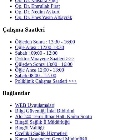
Op. Dr. Mustafa Yiğit
Op. Dr. Emrullah Fırat
Op. Dr. Nedim Aykurt
Op. Dr. Enes Yasin Albayrak
Çalışma Saatleri
Öğleden Sonra : 13:30 - 16:00
Öğle Arası : 12:00-13:30
Sabah : 09:00 - 12:00
Doktor Muayene Saatleri >>>
Öğleden Sonra 13:00 - 16:00
Öğle Arası 12:00 - 13:00
Sabah 08:00 - 12: 00
Poliklinik Çalışma Saatleri >>>
Bağlantlar
WEB Uygulamaları
Bilgi Güvenliği İhlal Bildirimi
Alo 140 Terör İhbar Hattı Kamu Spotu
Bingöl Sağlık İl Müdürlüğü
Bingöl Valiliği
Özellikli Sağlık Hizmetleri
Kamu Hastaneleri Genel Müdürlüğü