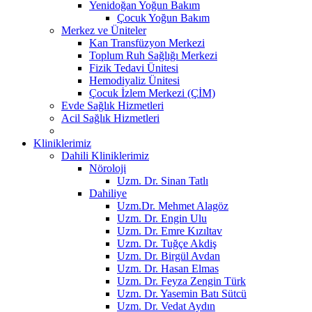
Yenidoğan Yoğun Bakım
Çocuk Yoğun Bakım
Merkez ve Üniteler
Kan Transfüzyon Merkezi
Toplum Ruh Sağlığı Merkezi
Fizik Tedavi Ünitesi
Hemodiyaliz Ünitesi
Çocuk İzlem Merkezi (ÇİM)
Evde Sağlık Hizmetleri
Acil Sağlık Hizmetleri
Kliniklerimiz
Dahili Kliniklerimiz
Nöroloji
Uzm. Dr. Sinan Tatlı
Dahiliye
Uzm.Dr. Mehmet Alagöz
Uzm. Dr. Engin Ulu
Uzm. Dr. Emre Kızıltav
Uzm. Dr. Tuğçe Akdiş
Uzm. Dr. Birgül Avdan
Uzm. Dr. Hasan Elmas
Uzm. Dr. Feyza Zengin Türk
Uzm. Dr. Yasemin Batı Sütcü
Uzm. Dr. Vedat Aydın