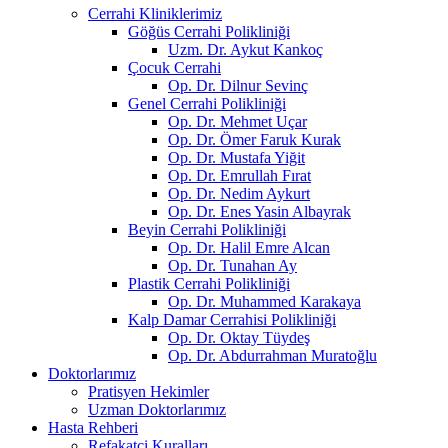
Cerrahi Kliniklerimiz
Göğüs Cerrahi Polikliniği
Uzm. Dr. Aykut Kankoç
Çocuk Cerrahi
Op. Dr. Dilnur Sevinç
Genel Cerrahi Polikliniği
Op. Dr. Mehmet Uçar
Op. Dr. Ömer Faruk Kurak
Op. Dr. Mustafa Yiğit
Op. Dr. Emrullah Fırat
Op. Dr. Nedim Aykurt
Op. Dr. Enes Yasin Albayrak
Beyin Cerrahi Polikliniği
Op. Dr. Halil Emre Alcan
Op. Dr. Tunahan Ay
Plastik Cerrahi Polikliniği
Op. Dr. Muhammed Karakaya
Kalp Damar Cerrahisi Polikliniği
Op. Dr. Oktay Tüydeş
Op. Dr. Abdurrahman Muratoğlu
Doktorlarımız
Pratisyen Hekimler
Uzman Doktorlarımız
Hasta Rehberi
Refakatçi Kuralları