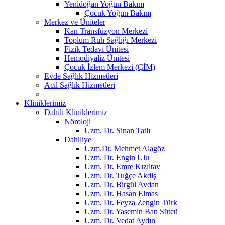
Yenidoğan Yoğun Bakım
Çocuk Yoğun Bakım
Merkez ve Üniteler
Kan Transfüzyon Merkezi
Toplum Ruh Sağlığı Merkezi
Fizik Tedavi Ünitesi
Hemodiyaliz Ünitesi
Çocuk İzlem Merkezi (ÇİM)
Evde Sağlık Hizmetleri
Acil Sağlık Hizmetleri
Kliniklerimiz
Dahili Kliniklerimiz
Nöroloji
Uzm. Dr. Sinan Tatlı
Dahiliye
Uzm.Dr. Mehmet Alagöz
Uzm. Dr. Engin Ulu
Uzm. Dr. Emre Kızıltav
Uzm. Dr. Tuğçe Akdiş
Uzm. Dr. Birgül Avdan
Uzm. Dr. Hasan Elmas
Uzm. Dr. Feyza Zengin Türk
Uzm. Dr. Yasemin Batı Sütcü
Uzm. Dr. Vedat Aydın