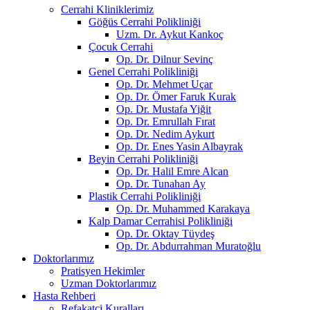
Cerrahi Kliniklerimiz
Göğüs Cerrahi Polikliniği
Uzm. Dr. Aykut Kankoç
Çocuk Cerrahi
Op. Dr. Dilnur Sevinç
Genel Cerrahi Polikliniği
Op. Dr. Mehmet Uçar
Op. Dr. Ömer Faruk Kurak
Op. Dr. Mustafa Yiğit
Op. Dr. Emrullah Fırat
Op. Dr. Nedim Aykurt
Op. Dr. Enes Yasin Albayrak
Beyin Cerrahi Polikliniği
Op. Dr. Halil Emre Alcan
Op. Dr. Tunahan Ay
Plastik Cerrahi Polikliniği
Op. Dr. Muhammed Karakaya
Kalp Damar Cerrahisi Polikliniği
Op. Dr. Oktay Tüydeş
Op. Dr. Abdurrahman Muratoğlu
Doktorlarımız
Pratisyen Hekimler
Uzman Doktorlarımız
Hasta Rehberi
Refakatçi Kuralları