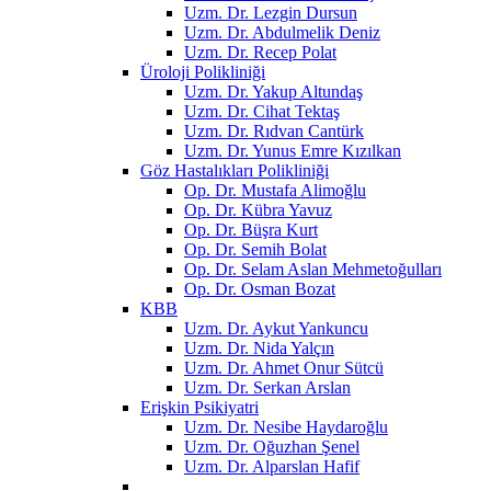
Uzm. Dr. Lezgin Dursun
Uzm. Dr. Abdulmelik Deniz
Uzm. Dr. Recep Polat
Üroloji Polikliniği
Uzm. Dr. Yakup Altundaş
Uzm. Dr. Cihat Tektaş
Uzm. Dr. Rıdvan Cantürk
Uzm. Dr. Yunus Emre Kızılkan
Göz Hastalıkları Polikliniği
Op. Dr. Mustafa Alimoğlu
Op. Dr. Kübra Yavuz
Op. Dr. Büşra Kurt
Op. Dr. Semih Bolat
Op. Dr. Selam Aslan Mehmetoğulları
Op. Dr. Osman Bozat
KBB
Uzm. Dr. Aykut Yankuncu
Uzm. Dr. Nida Yalçın
Uzm. Dr. Ahmet Onur Sütcü
Uzm. Dr. Serkan Arslan
Erişkin Psikiyatri
Uzm. Dr. Nesibe Haydaroğlu
Uzm. Dr. Oğuzhan Şenel
Uzm. Dr. Alparslan Hafif