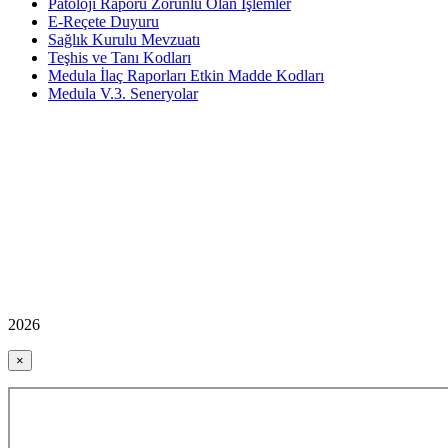
Patoloji Raporu Zorunlu Olan İşlemler
E-Reçete Duyuru
Sağlık Kurulu Mevzuatı
Teşhis ve Tanı Kodları
Medula İlaç Raporları Etkin Madde Kodları
Medula V.3. Seneryolar
2026
×