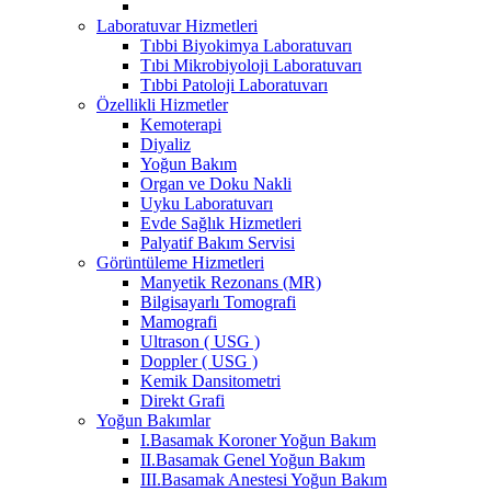
Laboratuvar Hizmetleri
Tıbbi Biyokimya Laboratuvarı
Tıbi Mikrobiyoloji Laboratuvarı
Tıbbi Patoloji Laboratuvarı
Özellikli Hizmetler
Kemoterapi
Diyaliz
Yoğun Bakım
Organ ve Doku Nakli
Uyku Laboratuvarı
Evde Sağlık Hizmetleri
Palyatif Bakım Servisi
Görüntüleme Hizmetleri
Manyetik Rezonans (MR)
Bilgisayarlı Tomografi
Mamografi
Ultrason ( USG )
Doppler ( USG )
Kemik Dansitometri
Direkt Grafi
Yoğun Bakımlar
I.Basamak Koroner Yoğun Bakım
II.Basamak Genel Yoğun Bakım
III.Basamak Anestesi Yoğun Bakım