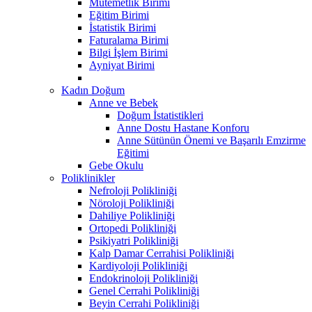
Mutemetlik Birimi
Eğitim Birimi
İstatistik Birimi
Faturalama Birimi
Bilgi İşlem Birimi
Ayniyat Birimi
Kadın Doğum
Anne ve Bebek
Doğum İstatistikleri
Anne Dostu Hastane Konforu
Anne Sütünün Önemi ve Başarılı Emzirme
Eğitimi
Gebe Okulu
Poliklinikler
Nefroloji Polikliniği
Nöroloji Polikliniği
Dahiliye Polikliniği
Ortopedi Polikliniği
Psikiyatri Polikliniği
Kalp Damar Cerrahisi Polikliniği
Kardiyoloji Polikliniği
Endokrinoloji Polikliniği
Genel Cerrahi Polikliniği
Beyin Cerrahi Polikliniği