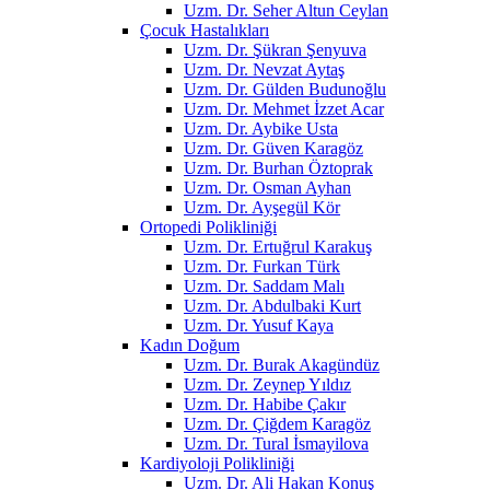
Uzm. Dr. Seher Altun Ceylan
Çocuk Hastalıkları
Uzm. Dr. Şükran Şenyuva
Uzm. Dr. Nevzat Aytaş
Uzm. Dr. Gülden Budunoğlu
Uzm. Dr. Mehmet İzzet Acar
Uzm. Dr. Aybike Usta
Uzm. Dr. Güven Karagöz
Uzm. Dr. Burhan Öztoprak
Uzm. Dr. Osman Ayhan
Uzm. Dr. Ayşegül Kör
Ortopedi Polikliniği
Uzm. Dr. Ertuğrul Karakuş
Uzm. Dr. Furkan Türk
Uzm. Dr. Saddam Malı
Uzm. Dr. Abdulbaki Kurt
Uzm. Dr. Yusuf Kaya
Kadın Doğum
Uzm. Dr. Burak Akagündüz
Uzm. Dr. Zeynep Yıldız
Uzm. Dr. Habibe Çakır
Uzm. Dr. Çiğdem Karagöz
Uzm. Dr. Tural İsmayilova
Kardiyoloji Polikliniği
Uzm. Dr. Ali Hakan Konuş