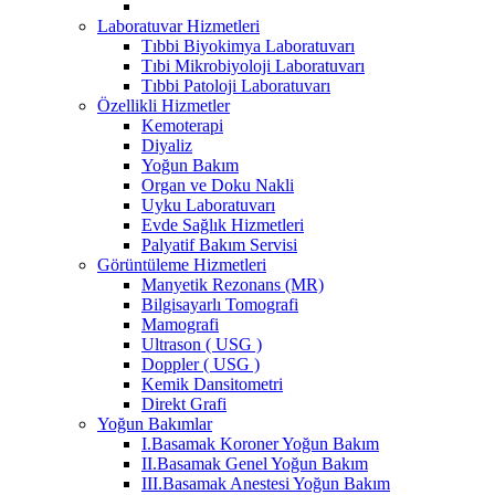
Laboratuvar Hizmetleri
Tıbbi Biyokimya Laboratuvarı
Tıbi Mikrobiyoloji Laboratuvarı
Tıbbi Patoloji Laboratuvarı
Özellikli Hizmetler
Kemoterapi
Diyaliz
Yoğun Bakım
Organ ve Doku Nakli
Uyku Laboratuvarı
Evde Sağlık Hizmetleri
Palyatif Bakım Servisi
Görüntüleme Hizmetleri
Manyetik Rezonans (MR)
Bilgisayarlı Tomografi
Mamografi
Ultrason ( USG )
Doppler ( USG )
Kemik Dansitometri
Direkt Grafi
Yoğun Bakımlar
I.Basamak Koroner Yoğun Bakım
II.Basamak Genel Yoğun Bakım
III.Basamak Anestesi Yoğun Bakım