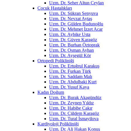
Uzm. Dr. Seher Altun Ceylan
Çocuk Hastalıkları
Uzm. Dr. Şükran Şenyuva
Uzm. Dr. Nevzat Aytaş
Uzm. Dr. Gülden Budunoğlu
Uzm. Dr. Mehmet İzzet Acar
Uzm. Dr. Aybike Usta
Uzm. Dr. Güven Karagöz
Uzm. Dr. Burhan Öztoprak
Uzm. Dr. Osman Ayhan
Uzm. Dr. Ayşegül Kör
Ortopedi Polikliniği
Uzm. Dr. Ertuğrul Karakuş
Uzm. Dr. Furkan Türk
Uzm. Dr. Saddam Malı
Uzm. Dr. Abdulbaki Kurt
Uzm. Dr. Yusuf Kaya
Kadın Doğum
Uzm. Dr. Burak Akagündüz
Uzm. Dr. Zeynep Yıldız
Uzm. Dr. Habibe Çakır
Uzm. Dr. Çiğdem Karagöz
Uzm. Dr. Tural İsmayilova
Kardiyoloji Polikliniği
Uzm. Dr. Ali Hakan Konuş